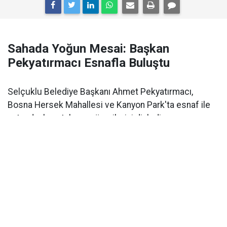
Sahada Yoğun Mesai: Başkan
Pekyatırmacı Esnafla Buluştu
Selçuklu Belediye Başkanı Ahmet Pekyatırmacı,
Bosna Hersek Mahallesi ve Kanyon Park'ta esnaf ile
vatandaşların talep ve önerilerini dinledi.
Selçuklu Belediye Başkanı Ahmet Pekyatırmacı
, ilçe
genelinde yürüttüğü saha çalışmalarına kesintisiz
devam ediyor.
Ortak akıl ve birliktelik
anlayışıyla
gerçekleştirilen ziyaretler kapsamında Başkan
Pekyatırmacı,
Bosna Hersek Mahallesi Osmanlı
Caddesi
üzerindeki iş yerlerini ziyaret ederek esnafla