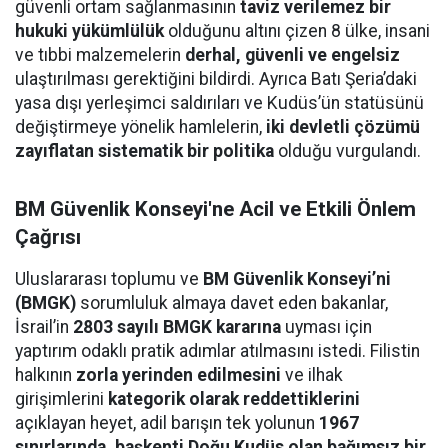
güvenli ortam sağlanmasının
taviz verilemez bir
hukuki yükümlülük
olduğunu altını çizen 8 ülke, insani
ve tıbbi malzemelerin
derhal, güvenli ve engelsiz
ulaştırılması gerektiğini bildirdi. Ayrıca Batı Şeria’daki
yasa dışı yerleşimci saldırıları ve Kudüs’ün statüsünü
değiştirmeye yönelik hamlelerin,
iki devletli çözümü
zayıflatan sistematik bir politika
olduğu vurgulandı.
BM Güvenlik Konseyi'ne Acil ve Etkili Önlem
Çağrısı
Uluslararası toplumu ve
BM Güvenlik Konseyi’ni
(BMGK)
sorumluluk almaya davet eden bakanlar,
İsrail’in
2803 sayılı BMGK kararına
uyması için
yaptırım odaklı pratik adımlar atılmasını istedi. Filistin
halkının
zorla yerinden edilmesini
ve ilhak
girişimlerini
kategorik olarak reddettiklerini
açıklayan heyet, adil barışın tek yolunun
1967
sınırlarında, başkenti Doğu Kudüs olan bağımsız bir