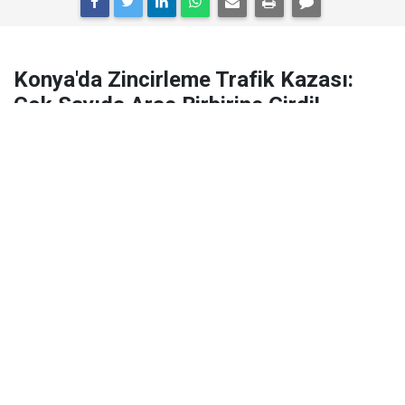
Konya'da Zincirleme Trafik Kazası:
Çok Sayıda Araç Birbirine Girdi!
Konya Kadınhanı girişinde saat 15.00 sıralarında 2 TIR
ve çok sayıda aracın karıştığı zincirleme kaza
meydana geldi. Ekipler olay yerinde.
Konya'nın Kadınhanı ilçesi girişinde
saat
15.00
sıralarında
dehşet anları yaşandı. Sürücülerinin
direksiyon hakimiyetini kaybetmesi sonucu
2 TIR ile
çok sayıda araç birbirine girdi
. Zincirleme kazayı
gören diğer sürücülerin ihbarı üzerine bölgeye çok
sayıda
sağlık ve polis ekibi sevk edildi
.