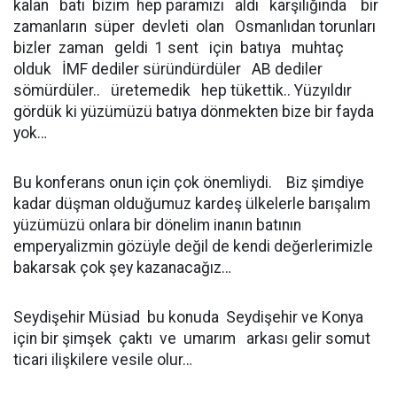
kalan batı bizim hep paramızı aldı karşılığında bir
zamanların süper devleti olan Osmanlıdan torunları
bizler zaman geldi 1 sent için batıya muhtaç
olduk İMF dediler süründürdüler AB dediler
sömürdüler.. üretemedik hep tükettik.. Yüzyıldır
gördük ki yüzümüzü batıya dönmekten bize bir fayda
yok…
Bu konferans onun için çok önemliydi. Biz şimdiye
kadar düşman olduğumuz kardeş ülkelerle barışalım
yüzümüzü onlara bir dönelim inanın batının
emperyalizmin gözüyle değil de kendi değerlerimizle
bakarsak çok şey kazanacağız…
Seydişehir Müsiad bu konuda Seydişehir ve Konya
için bir şimşek çaktı ve umarım arkası gelir somut
ticari ilişkilere vesile olur…