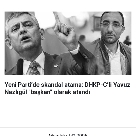
Yeni Parti’de skandal atama: DHKP-C’li Yavuz
Nazlıgül "başkan" olarak atandı
Memleket © 2005