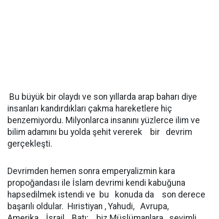
Bu büyük bir olaydı ve son yıllarda arap baharı diye
insanları kandırdıkları çakma hareketlere hiç
benzemiyordu. Milyonlarca insanını yüzlerce ilim ve
bilim adamını bu yolda şehit vererek bir devrim
gerçekleşti.
Devrimden hemen sonra emperyalizmin kara
propoğandası ile İslam devrimi kendi kabuğuna
hapsedilmek istendi ve bu konuda da son derece
başarılı oldular. Hıristiyan , Yahudi, Avrupa,
Amerika, İsrail , Batı; biz Müslümanlara sevimli