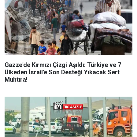
Gazze'de Kırmızı Çizgi Aşıldı: Türkiye ve 7
Ülkeden İsrail'e Son Desteği Yıkacak Sert
Muhtıra!