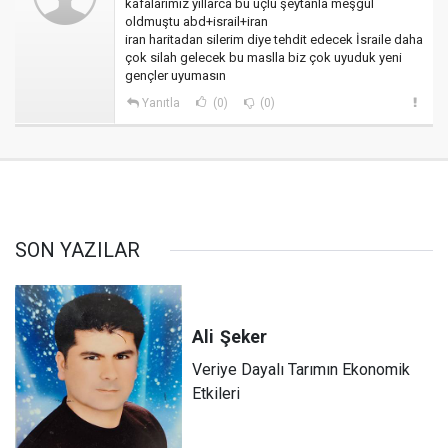
kafalarımız yıllarca bu üçlü şeytanla meşgul
oldmuştu abd+israil+iran
iran haritadan silerim diye tehdit edecek İsraile daha
çok silah gelecek bu maslla biz çok uyuduk yeni
gençler uyumasın
Yanıtla
(0)
(0)
SON YAZILAR
Ali
Şeker
Veriye Dayalı Tarımın Ekonomik
Etkileri