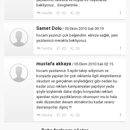
bekliyoruz... Sevgilerimle...
Yanıtla
(0)
(0)
Samet Dolu
/ 05 Ekim 2010 Salı 09:19
hocam yazınızı çok beğendim. elinize sağlık, yeni
yazılarınızı merakla bekliyoruz..
Yanıtla
(0)
(0)
mustafa akkaya
/ 05 Ekim 2010 Salı 02:15
hocam yazılarınızı 5 aydır takip ediyorum ve
konyada yapılan bir çok reklamla ilgili eleştirilerinizi
okudum ve gerçekten söylediğiniz gibi neden bu
kadar ucuz reklam kampanyaları yapılıyor yada
şöyle söylemek daha doğru konyadaki reklam
ajansları sizin yazdıklarınızı okumuyor mu ki hala
eski düzenden devam etmekte bu kadar ısrarcı
davranıyorlar. ilginç !!!
Yanıtla
(0)
(0)