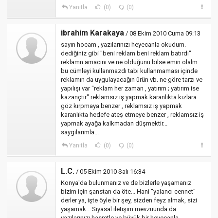
Yanıtla
(0)
(0)
ibrahim Karakaya
/ 08 Ekim 2010 Cuma 09:13
sayın hocam , yazılarınızı heyecanla okudum.
dediğiniz gibi "beni reklam beni reklam batırdı"
reklamn amacını ve ne olduğunu bilse emin olalm
bu cümleyi kullanmazdı tabi kullanmaması içinde
reklamın da uygulayacağın ürün vb. ne göre tarzı ve
yapılışı var "reklam her zaman , yatırım ; yatırım ise
kazançtır" reklamsız iş yapmak karanlıkta kızlara
göz kırpmaya benzer , reklamsız iş yapmak
karanlıkta hedefe ateş etmeye benzer , reklamsız iş
yapmak ayağa kalkmadan düşmektir...
saygılarımla...
Yanıtla
(0)
(0)
L.C.
/ 05 Ekim 2010 Salı 16:34
Konya'da bulunmanız ve de bizlerle yaşamanız
bizim için şanstan da öte... Hani ''yalancı cennet''
derler ya, işte öyle bir şey, sizden feyz almak, sizi
yaşamak... Siyasal iletişim mevzuunda da
yazılarınızı hasretle ve büyük bir heyecanla