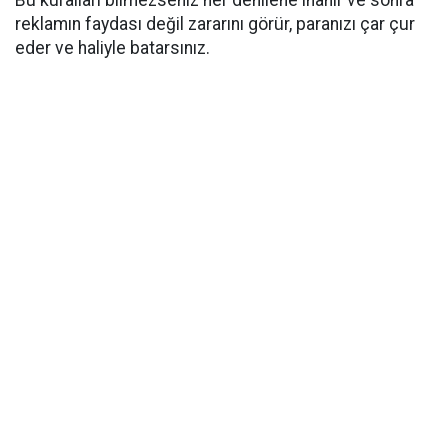
Bu kuralları bilmezseniz her denilene inanır ve sonra
reklamın faydası değil zararını görür, paranızı çar çur
eder ve haliyle batarsınız.