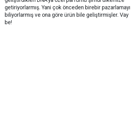
geliştirdikleri DNA’ya özel parfümü şimdi ülkemize
getiriyorlarmış. Yani çok önceden birebir pazarlamayı
biliyorlarmış ve ona göre ürün bile geliştirmişler. Vay
be!