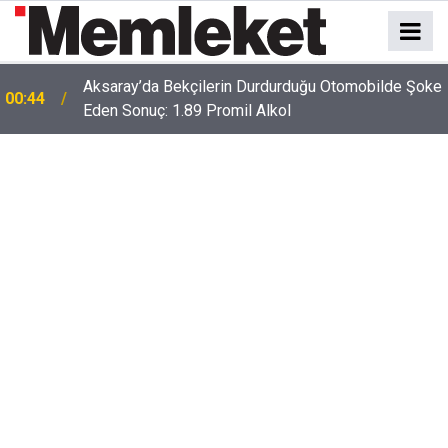
e
00:41
Polatlı-Haymana-Konya hattı bölünmüş yol oluyor