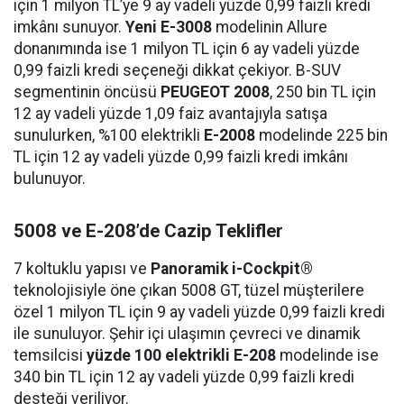
için 1 milyon TL’ye 9 ay vadeli yüzde 0,99 faizli kredi
imkânı sunuyor.
Yeni E-3008
modelinin Allure
donanımında ise 1 milyon TL için 6 ay vadeli yüzde
0,99 faizli kredi seçeneği dikkat çekiyor. B-SUV
segmentinin öncüsü
PEUGEOT 2008
, 250 bin TL için
12 ay vadeli yüzde 1,09 faiz avantajıyla satışa
sunulurken, %100 elektrikli
E-2008
modelinde 225 bin
TL için 12 ay vadeli yüzde 0,99 faizli kredi imkânı
bulunuyor.
5008 ve E-208’de Cazip Teklifler
7 koltuklu yapısı ve
Panoramik i-Cockpit®
teknolojisiyle öne çıkan 5008 GT, tüzel müşterilere
özel 1 milyon TL için 9 ay vadeli yüzde 0,99 faizli kredi
ile sunuluyor. Şehir içi ulaşımın çevreci ve dinamik
temsilcisi
yüzde 100 elektrikli E-208
modelinde ise
340 bin TL için 12 ay vadeli yüzde 0,99 faizli kredi
desteği veriliyor.