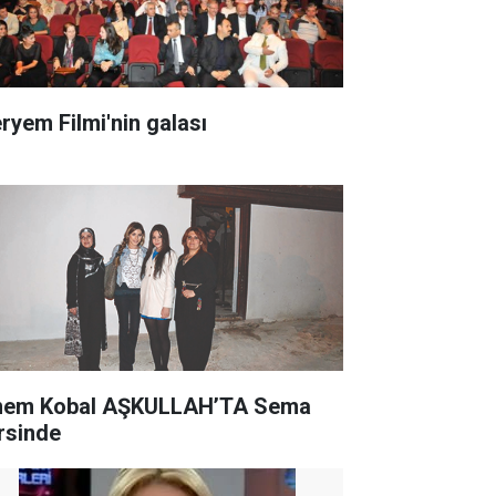
ryem Filmi'nin galası
nem Kobal AŞKULLAH’TA Sema
rsinde