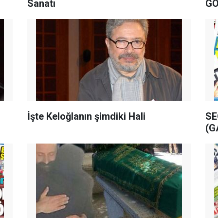
Sanatı
GÖ
İşte Keloğlanın şimdiki Hali
SE
(G