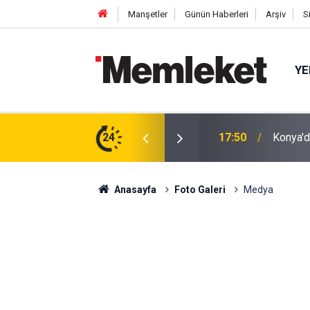
Manşetler
Günün Haberleri
Arşiv
S
YE
tıldı: Cuma Çıkışı Soğuk Karpuz
24
17:48
İnsan İ
Anasayfa
Foto Galeri
Medya