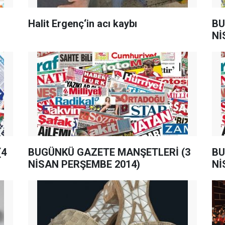
Halit Ergenç‘in acı kaybı
BU
Nİ
(4
BUGÜNKÜ GAZETE MANŞETLERİ (3
BU
NİSAN PERŞEMBE 2014)
Nİ