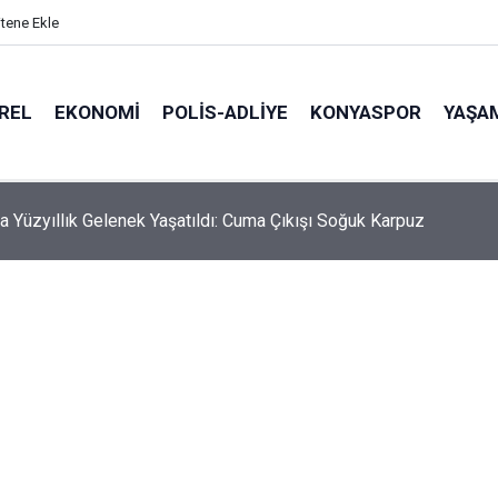
itene Ekle
REL
EKONOMI
POLİS-ADLİYE
KONYASPOR
YAŞA
hmali Minik Carettanın Sonu Oldu