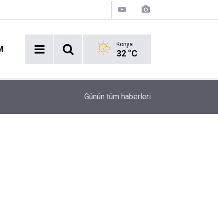
Konya
M
32 °C
Acil Durumlarda Yeni Dönem: Hayat 112 Uygulam
17:47
Günün tüm
haberleri
Yayında!