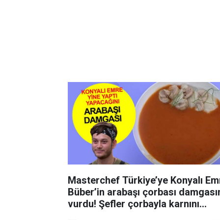
Masterchef Türkiye’ye Konyalı Em
Büber’in arabaşı çorbası damgası
vurdu! Şefler çorbayla karnını
doyurdu