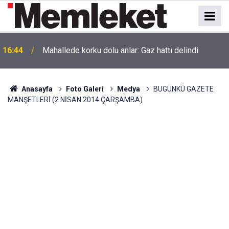
Akaryakıt İstasyonunda Panik: Lastikçi Alevlere
16:43
Teslim Oldu!
Anasayfa
Foto Galeri
Medya
BUGÜNKÜ GAZETE
MANŞETLERİ (2 NİSAN 2014 ÇARŞAMBA)