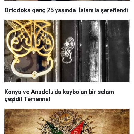
Ortodoks genç 25 yaşında 'İslam'la şereflendi
Konya ve Anadolu'da kaybolan bir selam
çeşidi! Temenna!