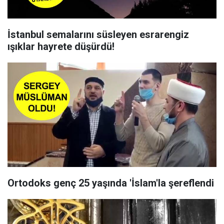
İstanbul semalarını süsleyen esrarengiz
ışıklar hayrete düşürdü!
Ortodoks genç 25 yaşında 'İslam'la şereflendi