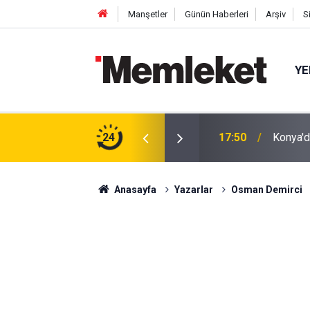
Manşetler
Günün Haberleri
Arşiv
S
YE
tıldı: Cuma Çıkışı Soğuk Karpuz
24
17:48
İnsan İ
Anasayfa
Yazarlar
Osman Demirci