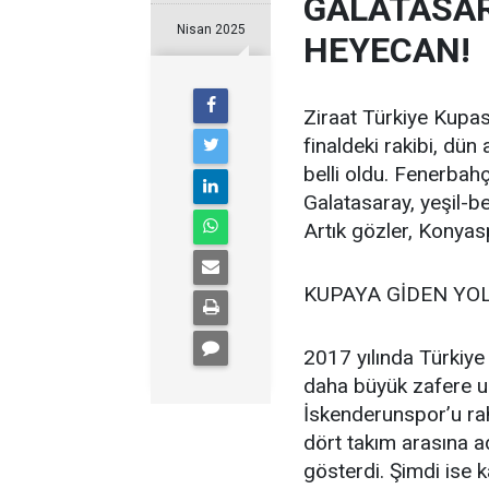
GALATASAR
Nisan 2025
HEYECAN!
Ziraat Türkiye Kupas
finaldeki rakibi, d
belli oldu. Fenerba
Galatasaray, yeşil-b
Artık gözler, Konyasp
KUPAYA GİDEN YO
2017 yılında Türkiye 
daha büyük zafere ul
İskenderunspor’u ra
dört takım arasına a
gösterdi. Şimdi ise k