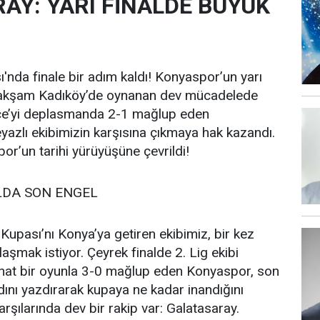
AY: YARI FİNALDE BÜYÜK
ı'nda finale bir adım kaldı! Konyaspor’un yarı
ün akşam Kadıköy’de oynanan dev mücadelede
hçe’yi deplasmanda 2-1 mağlup eden
eyazlı ekibimizin karşısına çıkmaya hak kazandı.
or’un tarihi yürüyüşüne çevrildi!
LDA SON ENGEL
Kupası’nı Konya’ya getiren ekibimiz, bir kez
aşmak istiyor. Çeyrek finalde 2. Lig ekibi
hat bir oyunla 3-0 mağlup eden Konyaspor, son
dını yazdırarak kupaya ne kadar inandığını
arşılarında dev bir rakip var: Galatasaray.