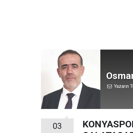
Osman
Yazarın T
KONYASPOR
03