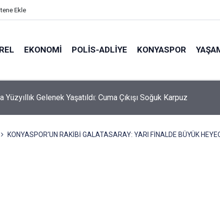
itene Ekle
REL
EKONOMI
POLİS-ADLİYE
KONYASPOR
YAŞA
hmali Minik Carettanın Sonu Oldu
KONYASPOR'UN RAKİBİ GALATASARAY: YARI FİNALDE BÜYÜK HEYE