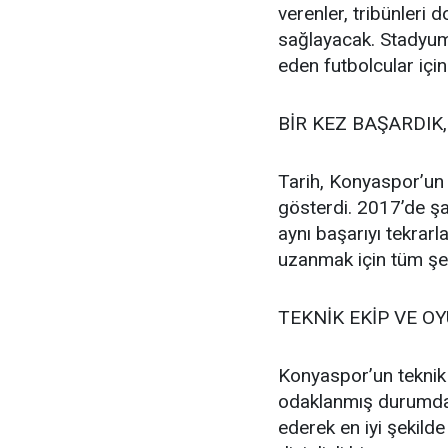
verenler, tribünleri 
sağlayacak. Stadyu
eden futbolcular içi
BİR KEZ BAŞARDIK
Tarih, Konyaspor’un
gösterdi. 2017’de ş
aynı başarıyı tekrar
uzanmak için tüm şeh
TEKNİK EKİP VE 
Konyaspor’un teknik 
odaklanmış durumda. 
ederek en iyi şekilde