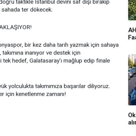
 doğru taktikle İstanbul devini saf dışı bırakıp
n sahada ter dökecek.
AKLAŞIYOR!
AH
Fa
nyaspor, bir kez daha tarih yazmak için sahaya
 takımına inanıyor ve destek için
i tek hedef, Galatasaray’ı mağlup edip finale
k yolculukta takımımıza başarılar diliyoruz.
er için kenetlenme zamanı!
Ok
al