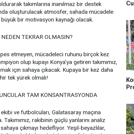
Cu
doldurarak takımlarına inanılmaz bir destek
mda oluşturulacak atmosfer, sahada mücadele
n büyük bir motivasyon kaynağı olacak.
, NEDEN TEKRAR OLMASIN?
 pes etmeyen, mücadeleci ruhunu birçok kez
ampiyon olup kupayı Konya’ya getiren takımımız,
lamak için sahaya çıkacak. Kupaya bir kez daha
ir tek yürek olmalı!
Ko
Pr
OYUNCULAR TAM KONSANTRASYONDA
ekibi ve futbolcuları, Galatasaray maçına
Takımımız, rakibinin güçlü yanlarını analiz
 sahaya çıkmayı hedefliyor. Yeşil-beyazlılar,