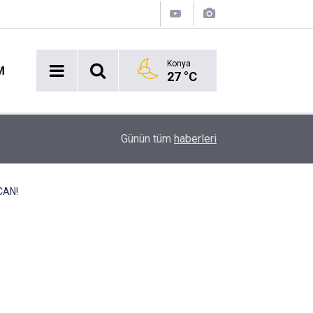
Konya
M
27 °C
Acil Durumlarda Yeni Dönem: Hayat 112 Uygulam
17:47
Günün tüm
haberleri
Yayında!
CAN!