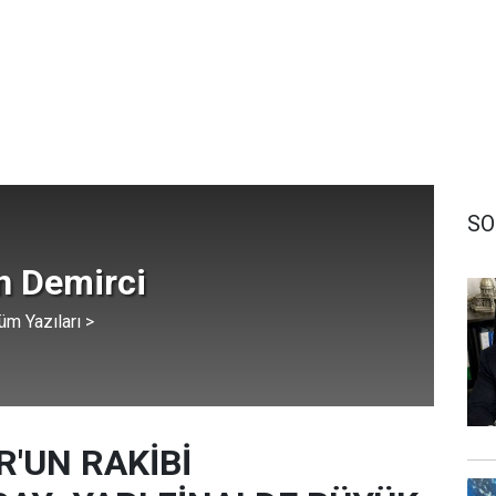
SO
 Demirci
üm Yazıları >
'UN RAKİBİ