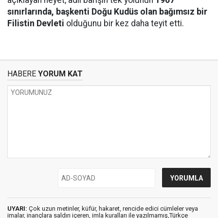
açıklayan heyet, adil barışın tek yolunun
1967
sınırlarında, başkenti Doğu Kudüs olan bağımsız bir
Filistin Devleti
olduğunu bir kez daha teyit etti.
HABERE
YORUM KAT
UYARI:
Çok uzun metinler, küfür, hakaret, rencide edici cümleler veya
imalar, inançlara saldırı içeren, imla kuralları ile yazılmamış,Türkçe