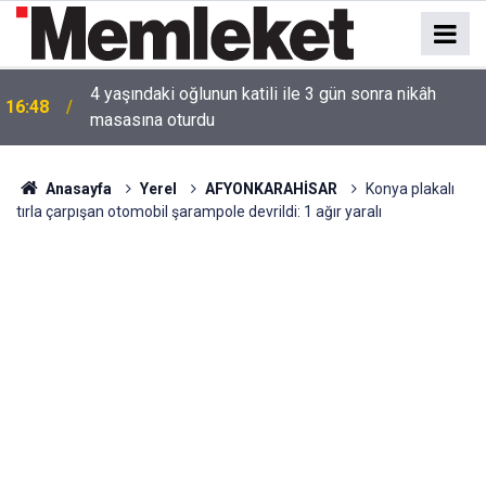
16:44
Mahallede korku dolu anlar: Gaz hattı delindi
Anasayfa
Yerel
AFYONKARAHİSAR
Konya plakalı
tırla çarpışan otomobil şarampole devrildi: 1 ağır yaralı