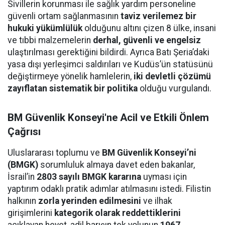
Sivillerin korunması ile sağlık yardım personeline
güvenli ortam sağlanmasının
taviz verilemez bir
hukuki yükümlülük
olduğunu altını çizen 8 ülke, insani
ve tıbbi malzemelerin
derhal, güvenli ve engelsiz
ulaştırılması gerektiğini bildirdi. Ayrıca Batı Şeria’daki
yasa dışı yerleşimci saldırıları ve Kudüs’ün statüsünü
değiştirmeye yönelik hamlelerin,
iki devletli çözümü
zayıflatan sistematik bir politika
olduğu vurgulandı.
BM Güvenlik Konseyi'ne Acil ve Etkili Önlem
Çağrısı
Uluslararası toplumu ve
BM Güvenlik Konseyi’ni
(BMGK)
sorumluluk almaya davet eden bakanlar,
İsrail’in
2803 sayılı BMGK kararına
uyması için
yaptırım odaklı pratik adımlar atılmasını istedi. Filistin
halkının
zorla yerinden edilmesini
ve ilhak
girişimlerini
kategorik olarak reddettiklerini