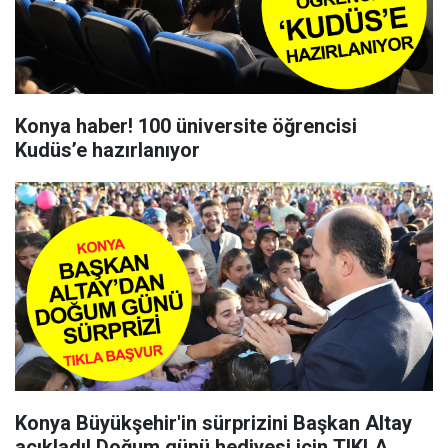
Konya haber! 100 üniversite öğrencisi
Kudüs’e hazırlanıyor
Konya Büyükşehir'in sürprizini Başkan Altay
açıkladı! Doğum günü hediyesi için TIKLA