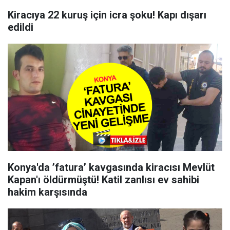
Kiracıya 22 kuruş için icra şoku! Kapı dışarı
edildi
Konya'da ’fatura’ kavgasında kiracısı Mevlüt
Kapan'ı öldürmüştü! Katil zanlısı ev sahibi
hakim karşısında