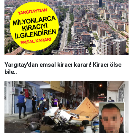
Yargıtay'dan emsal kiracı kararı! Kiracı ölse
bile..