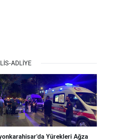
LİS-ADLİYE
yonkarahisar'da Yürekleri Ağza