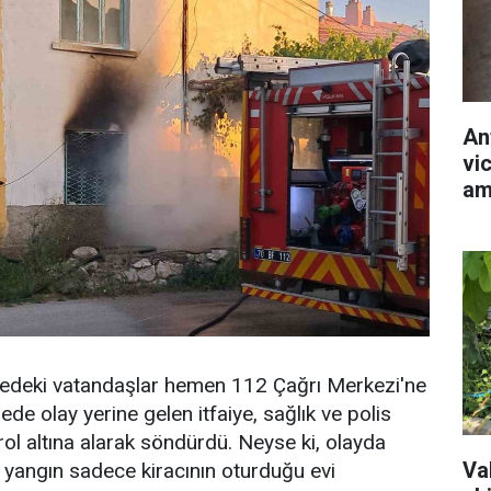
An
vic
am
redeki vatandaşlar hemen 112 Çağrı Merkezi'ne
ede olay yerine gelen itfaiye, sağlık ve polis
trol altına alarak söndürdü. Neyse ki, olayda
Val
yangın sadece kiracının oturduğu evi