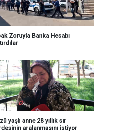
çak Zoruyla Banka Hesabı
ırdılar
ü yaşlı anne 28 yıllık sır
rdesinin aralanmasını istiyor