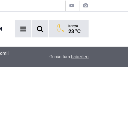
Konya
M
23 °C
00:37
Erkin Koray'ı bir tek onlar hatırladı
Günün tüm
haberleri