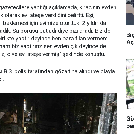
i, gazetecilere yaptığı açıklamada, kiracının evden
k olarak evi ateşe verdiğini belirtti. Eşi,
 beklemesi için evimize oturttuk. 2 yıldır da
dık. Su borusu patladı diye bizi aradı. Biz de
Bı
e birlikte yaptır deyince ben para filan vermem
Açt
am biz yaptırırız sen evden çık deyince de
iz, diye evi ateşe vermiş" şeklinde konuştu.
ı B.S. polis tarafından gözaltına alındı ve olayla
ı.
Göz
pe