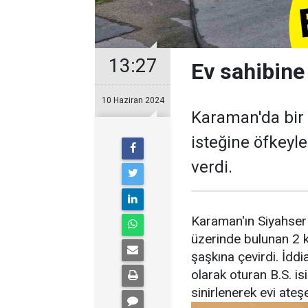
13:27
Ev sahibine 
10 Haziran 2024
Karaman'da bir 
isteğine öfkeyl
verdi.
Karaman'ın Siyahser
üzerinde bulunan 2 k
şaşkına çevirdi. İddia
olarak oturan B.S. is
sinirlenerek evi ateşe