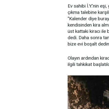
Ev sahibi İ.Y.'nin eş
çıkma talebine karşılı
"Kalender diye burayı
kendisinden kira alma
üst kattaki kiracı il
dedi. Daha sonra tam
bize evi boşalt dedin
Olayın ardından kirac
ilgili tahkikat başlatıld