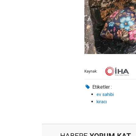
Kaynak:
Etiketler :
ev sahibi
kiracı