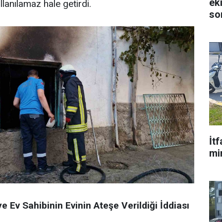
ek
ullanılamaz hale getirdi.
so
İt
mi
e Ev Sahibinin Evinin Ateşe Verildiği İddiası