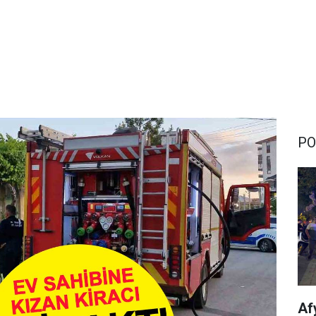
PO
Af