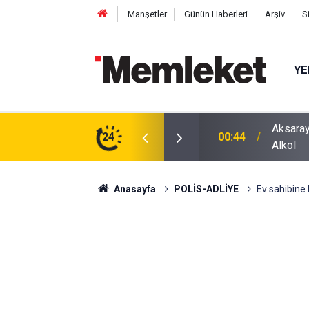
Manşetler
Günün Haberleri
Arşiv
S
YE
ğu Otomobilde Şoke Eden Sonuç: 1.89 Promil
24
00:41
Polatlı
Anasayfa
POLİS-ADLİYE
Ev sahibine k