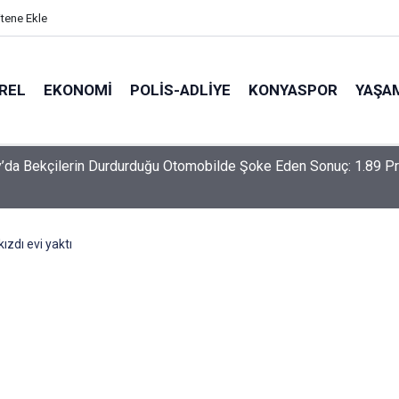
itene Ekle
REL
EKONOMI
POLİS-ADLİYE
KONYASPOR
YAŞA
-Haymana-Konya hattı bölünmüş yol oluyor
ızdı evi yaktı