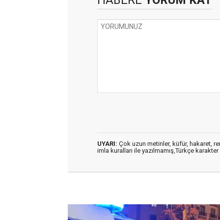
HABERE
YORUM KAT
UYARI:
Çok uzun metinler, küfür, hakaret, ren
imla kuralları ile yazılmamış,Türkçe karakt