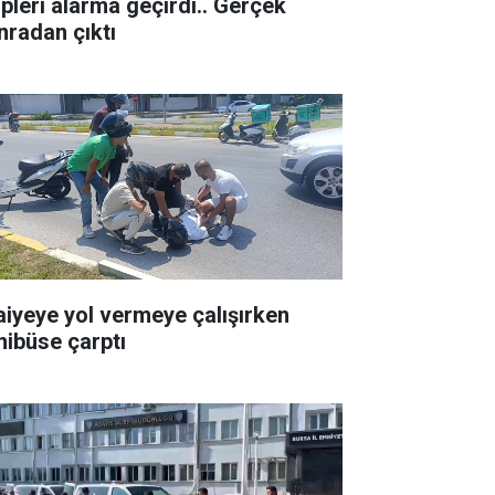
ipleri alarma geçirdi.. Gerçek
nradan çıktı
faiyeye yol vermeye çalışırken
nibüse çarptı