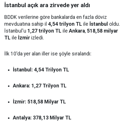
İstanbul açık ara zirvede yer aldı
BDDK verilerine göre bankalarda en fazla döviz
mevduatına sahip il
4,54 trilyon TL
ile
İstanbul
oldu.
İstanbul'u
1,27 trilyon TL
ile
Ankara
,
518,58 milyar
TL
ile
İzmir
izledi.
İlk 10'da yer alan iller ise şöyle sıralandı:
İstanbul:
4,54 Trilyon TL
Ankara:
1,27 Trilyon TL
İzmir:
518,58 Milyar TL
Antalya:
378,13 Milyar TL