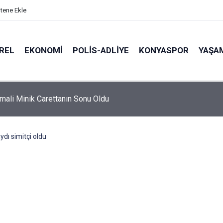
itene Ekle
REL
EKONOMI
POLİS-ADLİYE
KONYASPOR
YAŞA
hmali Minik Carettanın Sonu Oldu
dı simitçi oldu