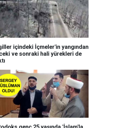
şiller içindeki İçmeler'in yangından
ceki ve sonraki hali yürekleri de
ktı
todoks genç 25 yaşında 'İslam'la