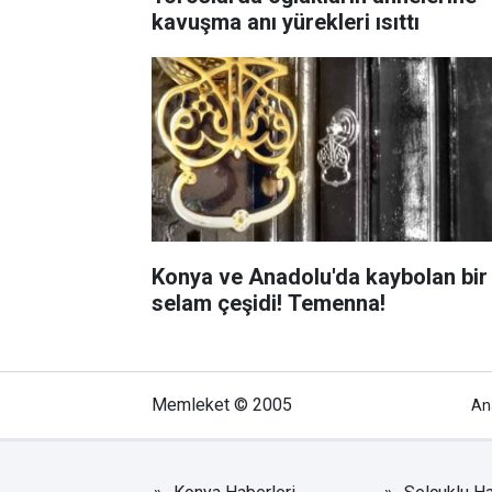
kavuşma anı yürekleri ısıttı
Konya ve Anadolu'da kaybolan bir
selam çeşidi! Temenna!
Memleket © 2005
An