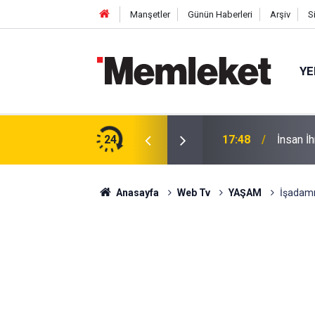
Manşetler
Günün Haberleri
Arşiv
S
YE
tıldı: Cuma Çıkışı Soğuk Karpuz
24
17:48
İnsan İ
Anasayfa
Web Tv
YAŞAM
İşadamıy