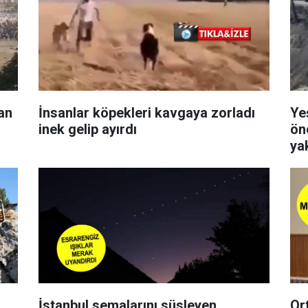
lan
İnsanlar köpekleri kavgaya zorladı
Ye
inek gelip ayırdı
ön
ya
İstanbul semalarını süsleyen
Or