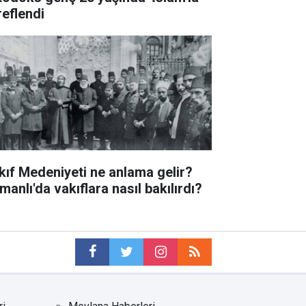
reflendi
kıf Medeniyeti ne anlama gelir?
manlı'da vakıflara nasıl bakılırdı?