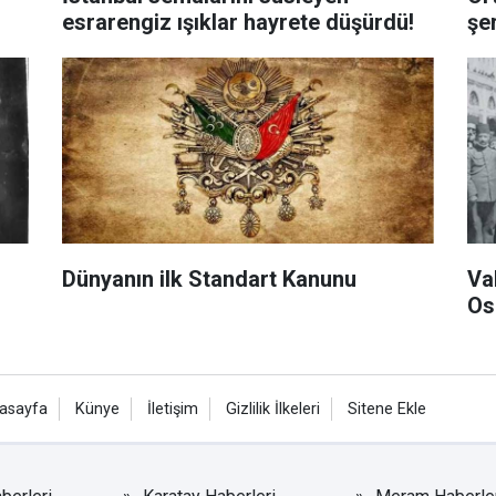
esrarengiz ışıklar hayrete düşürdü!
şe
Dünyanın ilk Standart Kanunu
Va
Os
asayfa
Künye
İletişim
Gizlilik İlkeleri
Sitene Ekle