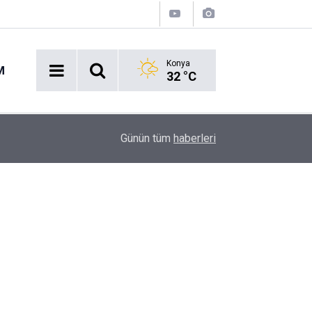
Konya
M
32 °C
Acil Durumlarda Yeni Dönem: Hayat 112 Uygulam
17:47
Günün tüm
haberleri
Yayında!