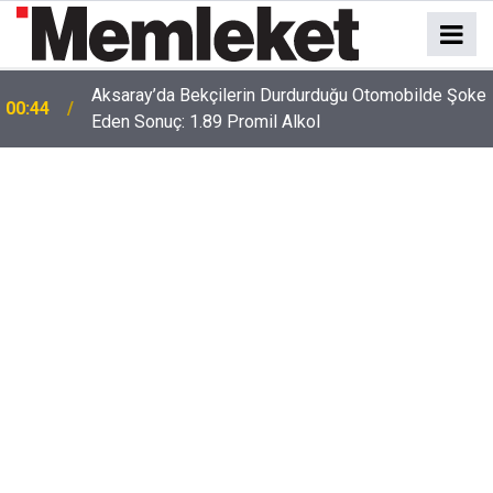
e
00:41
Polatlı-Haymana-Konya hattı bölünmüş yol oluyor