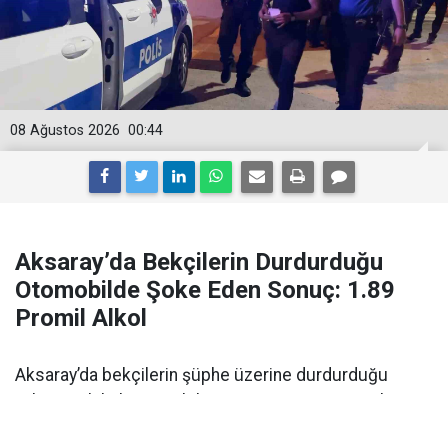
08 Ağustos 2026
00:44
Aksaray’da Bekçilerin Durdurduğu
Otomobilde Şoke Eden Sonuç: 1.89
Promil Alkol
Aksaray’da bekçilerin şüphe üzerine durdurduğu
yabancı plakalı otomobilin sürücüsü 1.89 promil
alkollü çıktı. Ehliyetine 2 yıl el konuldu.