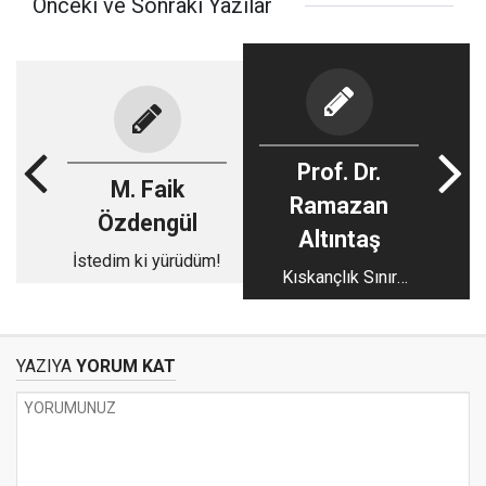
Önceki ve Sonraki Yazılar
Prof. Dr.
M. Faik
Ramazan
Özdengül
Altıntaş
İstedim ki yürüdüm!
Kıskançlık Sınır
Tanımaz
YAZIYA
YORUM KAT