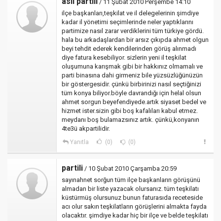
asıl partili
/ 11 Şubat 2010 Perşembe 14:10
ilçe başkanları,teşkilat ve il delegelerinin şimdiye
kadar il yönetimi seçimlerinde neler yaptıklarını
partimize nasıl zarar verdiklerini tüm türkiye gördü.
hala bu arkadaşlardan bir arsız çıkıpda ahmet olgun
beyi tehdit ederek kendilerinden görüş alınmadı
diye fatura kesebiliyor. sizlerin yeni il teşkilat
oluşumuna karışmak gibi bir hakkınız olmamalı ve
parti binasına dahi girmeniz bile yüzsüzlüğünüzün
bir göstergesidir. çünkü birbirinizi nasıl seçtiğinizi
tüm konya biliyor.böyle davrandığı için helal olsun
ahmet sorgun beyefendiyede.artık siyaset bedel ve
hizmet ister.sizin gibi boş kafalıları kabul etmez.
meydanı boş bulamazsınız artık. çünkü,konyanın
4te3ü akpartilidir.
Yanıtla
(0)
(0)
partili
/ 10 Şubat 2010 Çarşamba 20:59
sayınahnet sorğun tüm ilçe başkanların görüşünü
almadan bir liste yazacak olursanız. tüm teşkilatı
küstürmüş olursunuz bunun faturasıda receteside
acı olur sakın teşkilatların görüşlerini almakta fayda
olacaktır. şimdiye kadar hiç bir ilçe ve belde teşkilatı