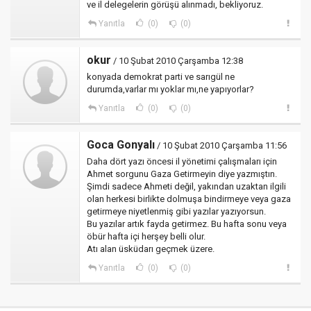
ve il delegelerin görüşü alınmadı, bekliyoruz.
Yanıtla
(0)
(0)
okur
/ 10 Şubat 2010 Çarşamba 12:38
konyada demokrat parti ve sarıgül ne
durumda,varlar mı yoklar mı,ne yapıyorlar?
Yanıtla
(0)
(0)
Goca Gonyalı
/ 10 Şubat 2010 Çarşamba 11:56
Daha dört yazı öncesi il yönetimi çalışmaları için
Ahmet sorgunu Gaza Getirmeyin diye yazmıştın.
Şimdi sadece Ahmeti değil, yakından uzaktan ilgili
olan herkesi birlikte dolmuşa bindirmeye veya gaza
getirmeye niyetlenmiş gibi yazılar yazıyorsun.
Bu yazılar artık fayda getirmez. Bu hafta sonu veya
öbür hafta içi herşey belli olur.
Atı alan üsküdarı geçmek üzere.
Yanıtla
(0)
(0)