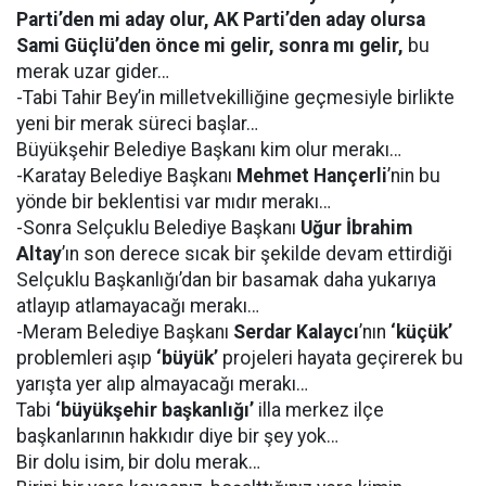
Parti’den mi aday olur, AK Parti’den aday olursa
Sami Güçlü’den önce mi gelir, sonra mı gelir,
bu
merak uzar gider…
-Tabi Tahir Bey’in milletvekilliğine geçmesiyle birlikte
yeni bir merak süreci başlar…
Büyükşehir Belediye Başkanı kim olur merakı…
-Karatay Belediye Başkanı
Mehmet Hançerli
’nin bu
yönde bir beklentisi var mıdır merakı…
-Sonra Selçuklu Belediye Başkanı
Uğur İbrahim
Altay
’ın son derece sıcak bir şekilde devam ettirdiği
Selçuklu Başkanlığı’dan bir basamak daha yukarıya
atlayıp atlamayacağı merakı…
-Meram Belediye Başkanı
Serdar Kalaycı
’nın
‘küçük’
problemleri aşıp
‘büyük’
projeleri hayata geçirerek bu
yarışta yer alıp almayacağı merakı…
Tabi
‘büyükşehir başkanlığı’
illa merkez ilçe
başkanlarının hakkıdır diye bir şey yok…
Bir dolu isim, bir dolu merak…