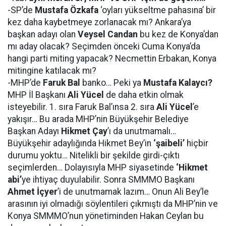
-SP’de
Mustafa Özkafa
‘oyları yükseltme pahasına’ bir
kez daha kaybetmeye zorlanacak mı? Ankara’ya
başkan adayı olan
Veysel Candan
bu kez de Konya’dan
mı aday olacak? Seçimden önceki Cuma Konya’da
hangi parti miting yapacak? Necmettin Erbakan, Konya
mitingine katılacak mı?
-MHP’de
Faruk Bal
banko… Peki ya
Mustafa Kalaycı?
MHP İl Başkanı
Ali Yücel
de daha etkin olmak
isteyebilir. 1. sıra Faruk Bal’ınsa 2. sıra
Ali Yücel
’e
yakışır… Bu arada MHP’nin Büyükşehir Belediye
Başkan Adayı
Hikmet Çay
’ı da unutmamalı…
Büyükşehir adaylığında Hikmet Bey’in
‘şaibeli’
hiçbir
durumu yoktu… Nitelikli bir şekilde girdi-çıktı
seçimlerden… Dolayısıyla MHP siyasetinde
‘Hikmet
abi’
ye ihtiyaç duyulabilir. Sonra SMMMO Başkanı
Ahmet İçyer
’i de unutmamak lazım… Onun Ali Bey’le
arasının iyi olmadığı söylentileri çıkmıştı da MHP’nin ve
Konya SMMMO’nun yönetiminden Hakan Ceylan bu