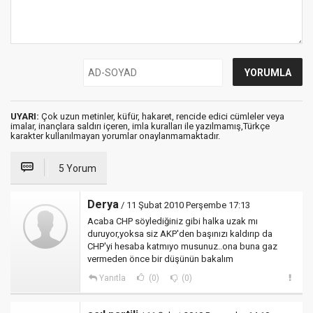
UYARI:
Çok uzun metinler, küfür, hakaret, rencide edici cümleler veya
imalar, inançlara saldırı içeren, imla kuralları ile yazılmamış,Türkçe
karakter kullanılmayan yorumlar onaylanmamaktadır.
5 Yorum
Derya
/ 11 Şubat 2010 Perşembe 17:13
Acaba CHP söylediğiniz gibi halka uzak mı
duruyor,yoksa siz AKP'den başınızı kaldırıp da
CHP'yi hesaba katmıyo musunuz..ona buna gaz
vermeden önce bir düşünün bakalım
Yanıtla
(0)
(0)