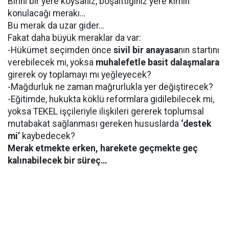
Birini bir yere koysanız, boşalttığınız yere kimin
konulacağı merakı…
Bu merak da uzar gider…
Fakat daha büyük meraklar da var:
-Hükümet seçimden önce
sivil bir anayasa
nın startını
verebilecek mi, yoksa
muhalefetle basit dalaşmalara
girerek oy toplamayı mı yeğleyecek?
-Mağdurluk ne zaman mağrurlukla yer değiştirecek?
-Eğitimde, hukukta köklü reformlara gidilebilecek mi,
yoksa TEKEL işçileriyle ilişkileri gererek toplumsal
mutabakat sağlanması gereken hususlarda
‘destek
mi’
kaybedecek?
Merak etmekte erken, harekete geçmekte geç
kalınabilecek bir süreç…