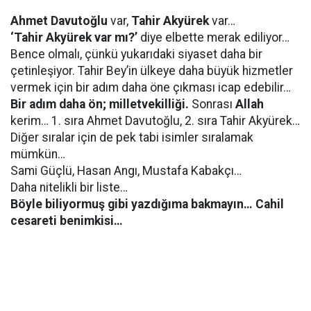
Ahmet Davutoğlu
var,
Tahir Akyürek
var…
‘Tahir Akyürek var mı?’
diye elbette merak ediliyor…
Bence olmalı, çünkü yukarıdaki siyaset daha bir
çetinleşiyor. Tahir Bey’in ülkeye daha büyük hizmetler
vermek için bir adım daha öne çıkması icap edebilir…
Bir adım daha ön; milletvekilliği.
Sonrası
Allah
kerim… 1. sıra Ahmet Davutoğlu, 2. sıra Tahir Akyürek…
Diğer sıralar için de pek tabi isimler sıralamak
mümkün…
Sami Güçlü, Hasan Angı, Mustafa Kabakçı…
Daha nitelikli bir liste…
Böyle biliyormuş gibi yazdığıma bakmayın… Cahil
cesareti benimkisi…