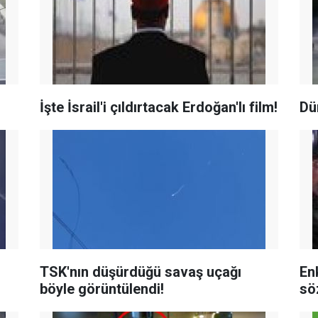
İşte İsrail'i çıldırtacak Erdoğan'lı film!
Dü
TSK'nın düşürdüğü savaş uçağı
Enk
böyle görüntülendi!
sö