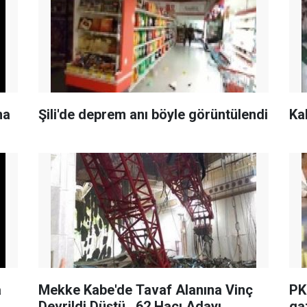
na
Şili'de deprem anı böyle görüntülendi
Ka
a
Mekke Kabe'de Tavaf Alanına Vinç
PK
Devrildi Düştü , 62 Hacı Adayı
ga