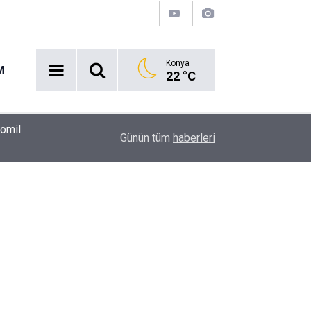
Konya
M
22 °C
00:37
Erkin Koray'ı bir tek onlar hatırladı
Günün tüm
haberleri