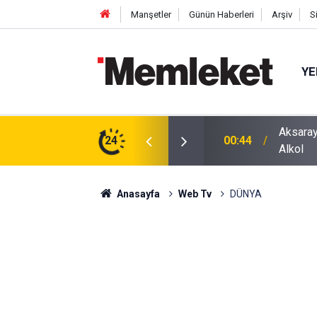
Manşetler
Günün Haberleri
Arşiv
S
YE
ğu Otomobilde Şoke Eden Sonuç: 1.89 Promil
24
00:41
Polatlı
Anasayfa
Web Tv
DÜNYA