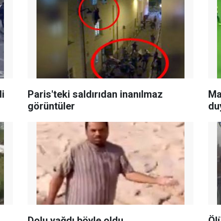
i
Paris'teki saldırıdan inanılmaz
Ma
görüntüler
du
Dolu yağdı böyle oldu
Öl