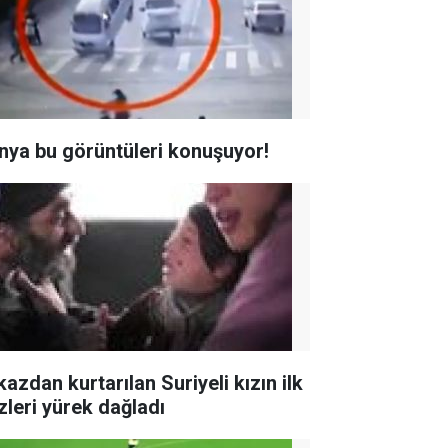
nya bu görüntüleri konuşuyor!
azdan kurtarılan Suriyeli kızın ilk
zleri yürek dağladı