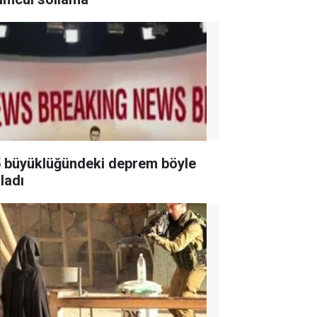
5 büyüklüğündeki deprem böyle
ladı