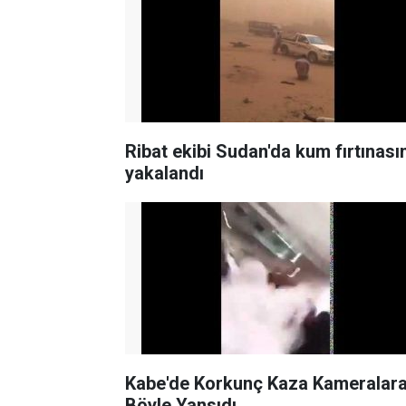
Ribat ekibi Sudan'da kum fırtınası
yakalandı
Kabe'de Korkunç Kaza Kameralar
Böyle Yansıdı