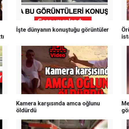
İşte dünyanın konuştuğu görüntüler
Ör
tı
is
Kamera karşısında amca oğlunu
Me
öldürdü
gö