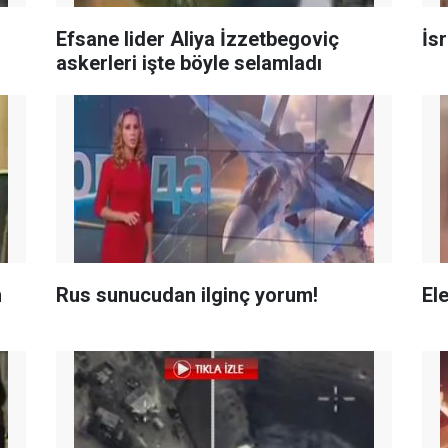
Efsane lider Aliya İzzetbegoviç
İsr
askerleri işte böyle selamladı
n
Rus sunucudan ilginç yorum!
El