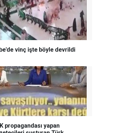
be'de vinç işte böyle devrildi
K propagandası yapan
zetecileri susturan Türk