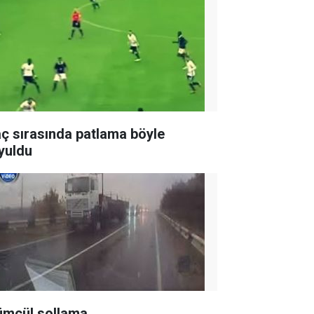
ç sırasında patlama böyle
yuldu
ümcül sollama