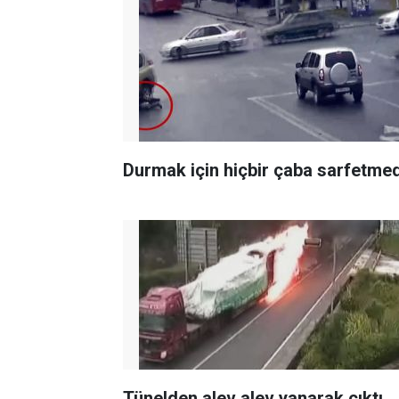
Durmak için hiçbir çaba sarfetmed
Tünelden alev alev yanarak çıktı