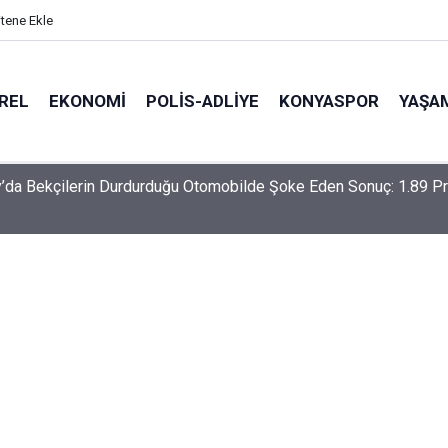
itene Ekle
REL
EKONOMI
POLİS-ADLİYE
KONYASPOR
YAŞA
-Haymana-Konya hattı bölünmüş yol oluyor