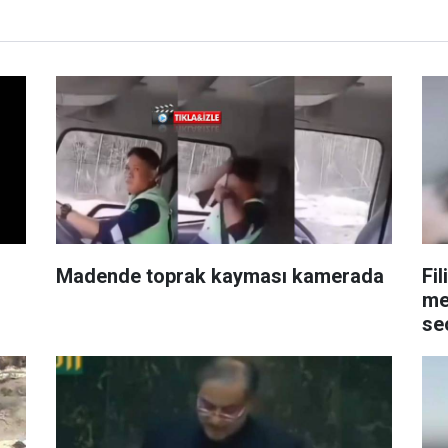
Madende toprak kayması kamerada
Fil
me
se