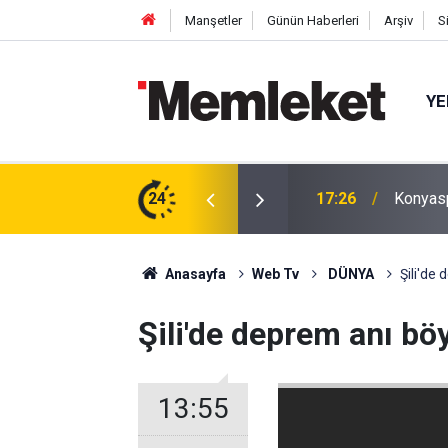
Manşetler
Günün Haberleri
Arşiv
S
YE
sadı başladı
24
17:26
Konyasp
Anasayfa
Web Tv
DÜNYA
Şili'de
Şili'de deprem anı bö
13:55