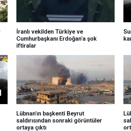
r
İranlı vekilden Türkiye ve
Sur
Cumhurbaşkanı Erdoğan'a şok
ka
iftiralar
Lübnan'ın başkenti Beyrut
Lü
saldırısından sonraki görüntüler
sa
ortaya çıktı
ort