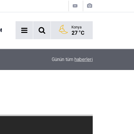
Konya
M
27 °C
14:33
AHBAP'a Kayyım Atandı: Tüm Faaliyetleri Tedbir
Günün tüm
haberleri