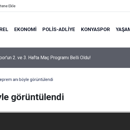
itene Ekle
REL
EKONOMI
POLİS-ADLİYE
KONYASPOR
YAŞA
or'un 2. ve 3. Hafta Maç Programı Belli Oldu!
 deprem anı böyle görüntülendi
yle görüntülendi