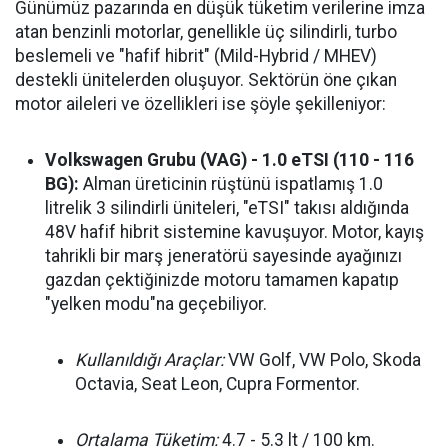
Günümüz pazarında en düşük tüketim verilerine imza
atan benzinli motorlar, genellikle üç silindirli, turbo
beslemeli ve "hafif hibrit" (Mild-Hybrid / MHEV)
destekli ünitelerden oluşuyor. Sektörün öne çıkan
motor aileleri ve özellikleri ise şöyle şekilleniyor:
Volkswagen Grubu (VAG) - 1.0 eTSI (110 - 116
BG):
Alman üreticinin rüştünü ispatlamış 1.0
litrelik 3 silindirli üniteleri, "eTSI" takısı aldığında
48V hafif hibrit sistemine kavuşuyor. Motor, kayış
tahrikli bir marş jeneratörü sayesinde ayağınızı
gazdan çektiğinizde motoru tamamen kapatıp
"yelken modu"na geçebiliyor.
Kullanıldığı Araçlar:
VW Golf, VW Polo, Skoda
Octavia, Seat Leon, Cupra Formentor.
Ortalama Tüketim:
4.7 - 5.3 lt / 100 km.