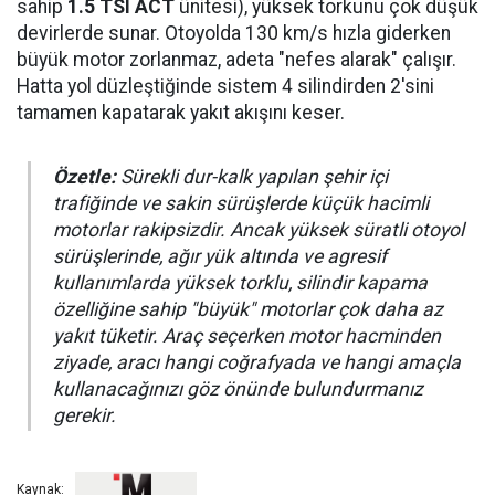
sahip
1.5 TSI ACT
ünitesi), yüksek torkunu çok düşük
devirlerde sunar. Otoyolda 130 km/s hızla giderken
büyük motor zorlanmaz, adeta "nefes alarak" çalışır.
Hatta yol düzleştiğinde sistem 4 silindirden 2'sini
tamamen kapatarak yakıt akışını keser.
Özetle:
Sürekli dur-kalk yapılan şehir içi
trafiğinde ve sakin sürüşlerde küçük hacimli
motorlar rakipsizdir. Ancak yüksek süratli otoyol
sürüşlerinde, ağır yük altında ve agresif
kullanımlarda yüksek torklu, silindir kapama
özelliğine sahip "büyük" motorlar çok daha az
yakıt tüketir. Araç seçerken motor hacminden
ziyade, aracı hangi coğrafyada ve hangi amaçla
kullanacağınızı göz önünde bulundurmanız
gerekir.
Kaynak: