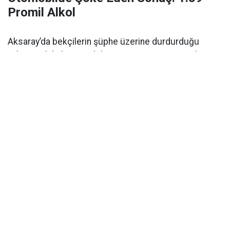
Promil Alkol
Aksaray’da bekçilerin şüphe üzerine durdurduğu
yabancı plakalı otomobilin sürücüsü 1.89 promil
alkollü çıktı. Ehliyetine 2 yıl el konuldu.
Aksaray’da alkollü araç kullanımı
polisin denetimi
sırasında ortaya çıktı. Olay,
Kılıçaslan Mahallesi
Somuncu Baba Külliyesi
önünde meydana geldi.
Edinilen bilgilere göre, bölgede devriye görevi yapan
mahalle ve çarşı bekçileri
, durumundan
şüphelendikleri yabancı plakalı bir otomobili durdurdu.
Sürücünün
ehliyet ve ruhsat kontrolü
yapılırken
alkollü olabileceğinden şüphelenilmesi üzerine olay
yerine trafik ekipleri çağrıldı.