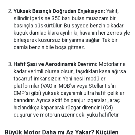
Yüksek Basınçlı Doğrudan Enjeksiyon:
Yakıt,
silindir içerisine 350 barı bulan muazzam bir
basınçla püskürtülür. Bu sayede benzin o kadar
küçük damlacıklara ayrılır ki, havanın her zerresiyle
birleşerek kusursuz bir yanma sağlar. Tek bir
damla benzin bile boşa gitmez.
Hafif Şasi ve Aerodinamik Devrimi:
Motorlar ne
kadar verimli olursa olsun, taşıdıkları kasa ağırsa
tasarruf imkansızdır. Yeni nesil modüler
platformlar (VAG'ın MQB'si veya Stellantis'in
CMP'si gibi) yüksek dayanımlı ultra hafif çelikler
barındırır. Ayrıca aktif ön panjur ızgaraları, araç
hızlandıkça kapanarak rüzgar direncini (Cd)
düşürür ve motorun üzerindeki yükü hafifletir.
Büyük Motor Daha mı Az Yakar? Küçülen