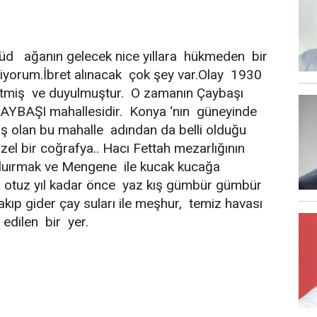
 ağanın gelecek nice yıllara hükmeden bir
iyorum.İbret alınacak çok şey var.Olay 1930
 etmiş ve duyulmuştur. O zamanın Çaybaşı
ÇAYBAŞI mahallesidir. Konya ‘nın güneyinde
 olan bu mahalle adından da belli olduğu
el bir coğrafya.. Hacı Fettah mezarlığının
luırmak ve Mengene ile kucak kucağa
ş otuz yıl kadar önce yaz kış gümbür gümbür
ıp gider çay suları ile meşhur, temiz havası
h edilen bir yer.