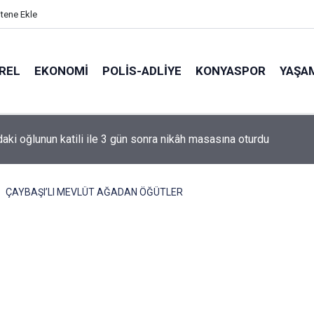
itene Ekle
REL
EKONOMI
POLİS-ADLİYE
KONYASPOR
YAŞA
de korku dolu anlar: Gaz hattı delindi
ÇAYBAŞI’LI MEVLÜT AĞADAN ÖĞÜTLER