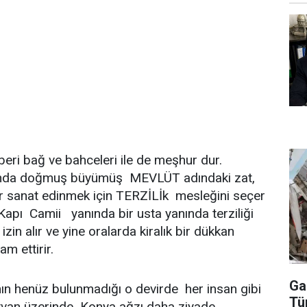
 bağ ve bahceleri ile de meşhur dur.
nda doğmuş büyümüş MEVLÜT adındaki zat,
ir sanat edinmek için TERZİLİk mesleğini seçer
Kapı Camii yanında bir usta yanında terziliği
zin alır ve yine oralarda kiralık bir dükkan
m ettirir.
Ga
henüz bulunmadığı o devirde her insan gibi
Tü
yvan üzerinde Konya ağzı daha ziyade