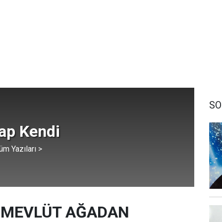
SO
ap Kendi
üm Yazıları >
I MEVLÜT AĞADAN