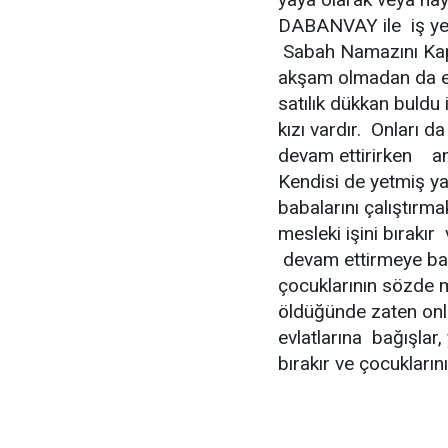
DABANVAY ile iş yerin
Sabah Namazını Kapı 
akşam olmadan da ev
satılık dükkan buldu i
kızı vardır. Onları d
devam ettirirken an
Kendisi de yetmiş yaş
babalarını çalıştır
mesleki işini bırakır
devam ettirmeye ba
çocuklarının sözde m
öldüğünde zaten onl
evlatlarına bağışlar,
bırakır ve çocukları