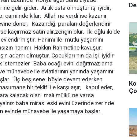
De
e gelir gider. Artık usta olmuştur işi iyidir,
camiinde kılar, Allah ne verdi ise kazanır
ine döner. Kazandığı paraları değerlendirir
se kaçırmaz satın alır,zengin olur. İki oğlu iki de
a evlendirmiştir. Hanımı ile mutlu yaşamını
sızın hanımı Hakkın Rahmetine kavuşur.
ın adamı olmuştur. Cocukları nın da işi iyidir
mak istemezler Baba ocağı evini dağıtmaz ama
 ve münavebe ile evlatlarının yanında yaşamını
şlar. Üç beş sene böyle devam ederken
Ko
asumane bir teklifi ile karşılaşır, kabul eder,
Ço
ara kalacak olan malı mülkü ne varsa
 yalnız baba mirası eski evini üzerinde zerinde
nın evinde münavebe ile yaşamaya başlar.