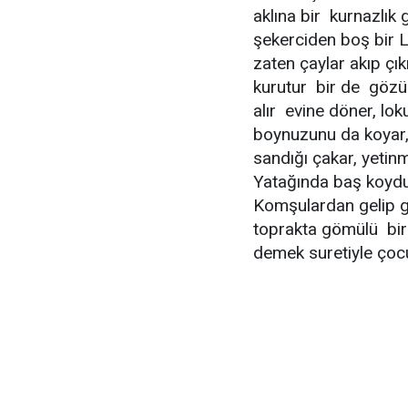
aklına bir kurnazlık 
şekerciden boş bir L
zaten çaylar akıp çık
kurutur bir de gözü
alır evine döner, lok
boynuzunu da koyar,
sandığı çakar, yetinm
Yatağında baş koyduğ
Komşulardan gelip 
toprakta gömülü bir
demek suretiyle çocu