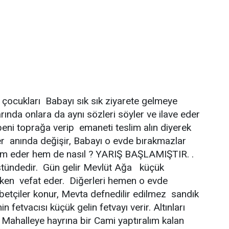
cukları Babayı sık sık ziyarete gelmeye
rında onlara da aynı sözleri söyler ve ilave eder
ni toprağa verip emaneti teslim alın diyerek
ler anında değişir, Babayı o evde bırakmazlar
m eder hem de nasıl ? YARIŞ BAŞLAMIŞTIR. .
stündedir. Gün gelir Mevlüt Ağa küçük
rken vefat eder. Diğerleri hemen o evde
öbetçiler konur, Mevta defnedilir edilmez sandık
 fetvacısı küçük gelin fetvayı verir. Altınları
Mahalleye hayrına bir Cami yaptıralım kalan