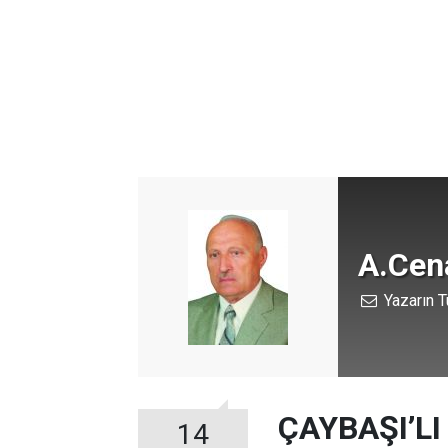
A.Cen
Yazarın T
ÇAYBAŞI’L
14