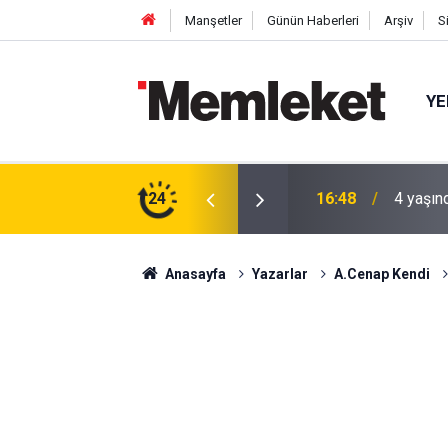
Manşetler
Günün Haberleri
Arşiv
S
YE
 gün sonra nikâh masasına oturdu
24
16:44
Mahalle
Anasayfa
Yazarlar
A.Cenap Kendi