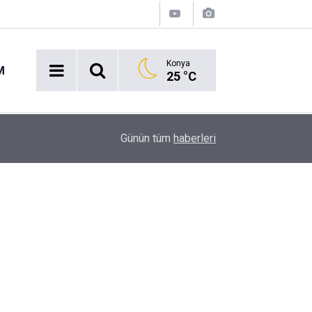
Konya
M
25 °C
16:43
Akaryakıt İstasyonunda Panik: Lastikçi Alevlere
Günün tüm
haberleri