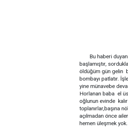
Bu haberi duyan ço
başlamıştır, sordukla
öldüğüm gün gelin be
bombayı patlatır. İş
yine münavebe deva
Horlanan baba el ü
oğlunun evinde kalı
toplanırlar,başına n
açılmadan önce ailenin
hemen üleşmek yok. 