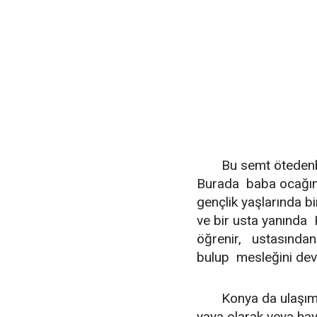
Bu semt ötedenberi
Burada baba ocağı
gençlik yaşlarında b
ve bir usta yanında 
öğrenir, ustasından i
bulup mesleğini deva
Konya da ulaşımın 
yaya olarak veya ha