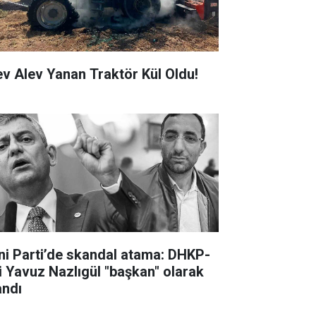
ev Alev Yanan Traktör Kül Oldu!
ni Parti’de skandal atama: DHKP-
li Yavuz Nazlıgül "başkan" olarak
andı