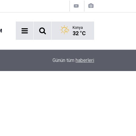
Konya
M
32 °C
u
17:27
Niğde’de kadınların çörek otu hasadı başladı
Günün tüm
haberleri