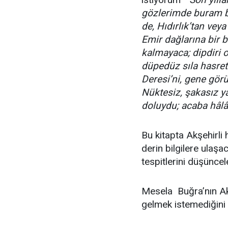
gözlerimde buram b
de, Hıdırlık’tan vey
Emir dağlarına bir 
kalmayaca; dipdiri 
düpedüz sıla hasret
Deresi’ni, gene görü
Nüktesiz, şakasız y
doluydu; acaba hâlâ
Bu kitapta Akşehirli
derin bilgilere ula
tespitlerini düşünce
Mesela Buğra’nın Ak
gelmek istemediğini