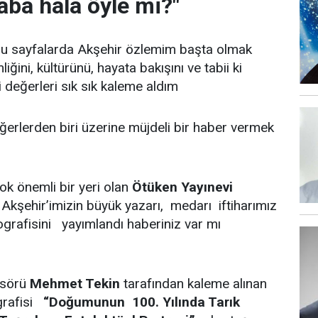
aba hâlâ öyle mi?"
 bu sayfalarda Akşehir özlemim başta olmak
iğini, kültürünü, hayata bakışını ve tabii ki
ği değerleri sık sık kaleme aldım
erlerden biri üzerine müjdeli bir haber vermek
ok önemli bir yeri olan
Ötüken Yayınevi
kşehir’imizin büyük yazarı, medarı iftiharımız
yografisini yayımlandı haberiniz var mı
esörü
Mehmet Tekin
tarafından kaleme alınan
ografisi
“Doğumunun 100. Yılında Tarık