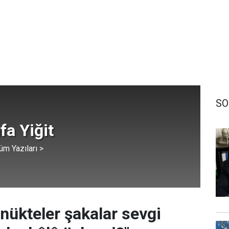
SO
a Yiğit
üm Yazıları >
 nükteler şakalar sevgi