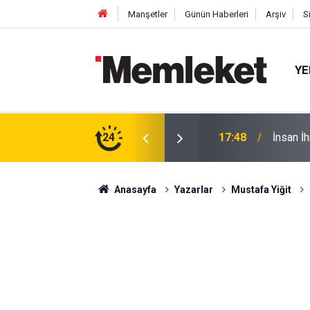
Manşetler
Günün Haberleri
Arşiv
S
YE
Acil Du
onu Oldu
24
17:47
Yayında
Anasayfa
Yazarlar
Mustafa Yiğit