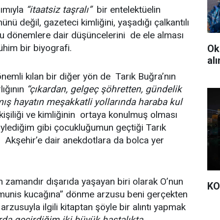
nımıyla
“itaatsiz taşralı”
bir entelektüelin
nü değil, gazeteci kimliğini, yaşadığı çalkantılı
u dönemlere dair düşüncelerini de ele alması
him bir biyografi.
Ok
al
önemli kılan bir diğer yön de Tarık Buğra’nın
lığının
“çıkardan, gelgeç şöhretten, gündelik
mış hayatın meşakkatli yollarında haraba kul
kişiliği ve kimliğinin ortaya konulmuş olması
öylediğim gibi çocukluğumun geçtiği Tarık
Akşehir’e dair anekdotlara da bolca yer
n zamandır dışarıda yaşayan biri olarak O’nun
KO
e munis kucağına” dönme arzusu beni gerçekten
arzusuyla ilgili kitaptan şöyle bir alıntı yapmak
arda geçirdiğim iki büyük hastalıkta