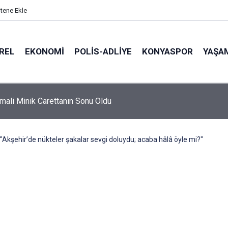
itene Ekle
REL
EKONOMI
POLİS-ADLİYE
KONYASPOR
YAŞA
rumlarda Yeni Dönem: Hayat 112 Uygulaması İçin Yeni Kamu Spot
!
“Akşehir’de nükteler şakalar sevgi doluydu; acaba hâlâ öyle mi?"