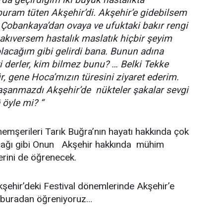
uram tüten Akşehir’di. Akşehir’e gidebilsem
a Çobankaya’dan ovaya ve ufuktaki bakır rengi
bakıversem hastalık maslatık hiçbir şeyim
olacağım gibi gelirdi bana. Bunun adına
i derler, kim bilmez bunu? … Belki Tekke
r, gene Hoca’mızın türesini ziyaret ederim.
aşanmazdı Akşehir’de nükteler şakalar sevgi
 öyle mi? “
 hemşerileri Tarık Buğra’nın hayatı hakkında çok
şacağı gibi Onun Akşehir hakkında mühim
lerini de öğrenecek.
şehir’deki Festival dönemlerinde Akşehir’e
 buradan öğreniyoruz…