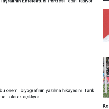
 Taşralının Entelektüel Portresi”
adını taşıyor.
u önemli biyografinin yazılma hikayesini Tarık
vaat olarak açıklıyor.
Ko