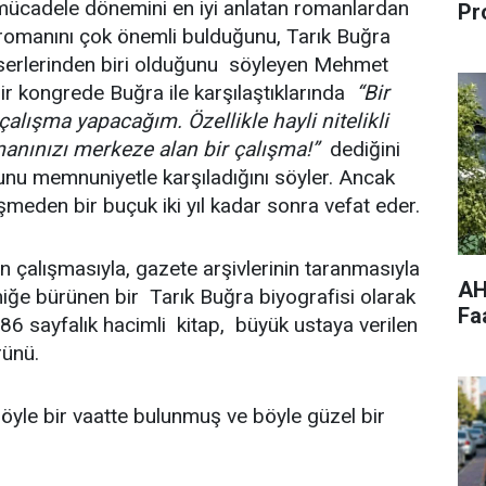
 mücadele dönemini en iyi anlatan romanlardan
Pr
 romanını çok önemli bulduğunu, Tarık Buğra
eserlerinden biri olduğunu söyleyen Mehmet
ir kongrede Buğra ile karşılaştıklarında
“Bir
r çalışma yapacağım. Özellikle hayli nitelikli
nınızı merkeze alan bir çalışma!”
dediğini
unu memnuniyetle karşıladığını söyler. Ancak
meden bir buçuk iki yıl kadar sonra vefat eder.
 çalışmasıyla, gazete arşivlerinin taranmasıyla
AH
iğe bürünen bir Tarık Buğra biyografisi olarak
Fa
86 sayfalık hacimli kitap, büyük ustaya verilen
rünü.
öyle bir vaatte bulunmuş ve böyle güzel bir