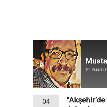
Mustaf
Yazarın T
“Akşehir’de
04