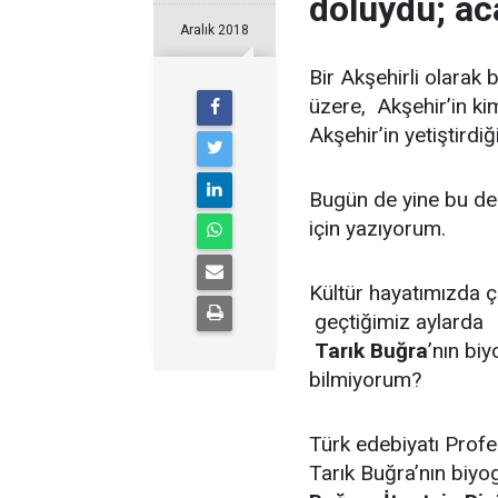
doluydu; ac
Aralık 2018
Bir Akşehirli olarak
üzere, Akşehir’in kiml
Akşehir’in yetiştirdi
Bugün de yine bu değ
için yazıyorum.
Kültür hayatımızda ç
geçtiğimiz aylarda A
Tarık Buğra
’nın bi
bilmiyorum?
Türk edebiyatı Prof
Tarık Buğra’nın biy