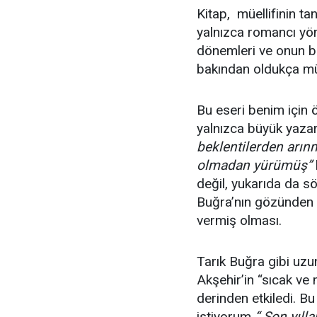
Kitap, müellifinin ta
yalnızca romancı yönü
dönemleri ve onun b
bakından oldukça mü
Bu eseri benim için 
yalnızca büyük yazar
beklentilerden arın
olmadan yürümüş”
değil, yukarıda da s
Buğra’nın gözünden 
vermiş olması.
Tarık Buğra gibi uzu
Akşehir’in “sıcak v
derinden etkiledi. Bu 
istiyorum
“ Son yıll