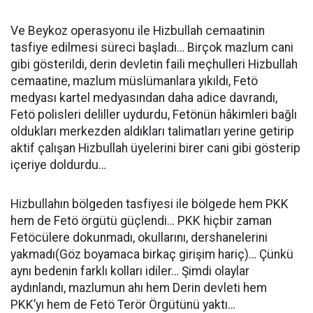
Ve Beykoz operasyonu ile Hizbullah cemaatinin
tasfiye edilmesi süreci başladı… Birçok mazlum cani
gibi gösterildi, derin devletin faili meçhulleri Hizbullah
cemaatine, mazlum müslümanlara yıkıldı, Fetö
medyası kartel medyasından daha adice davrandı,
Fetö polisleri deliller uydurdu, Fetönün hâkimleri bağlı
oldukları merkezden aldıkları talimatları yerine getirip
aktif çalışan Hizbullah üyelerini birer cani gibi gösterip
içeriye doldurdu…
Hizbullahın bölgeden tasfiyesi ile bölgede hem PKK
hem de Fetö örgütü güçlendi… PKK hiçbir zaman
Fetöcülere dokunmadı, okullarını, dershanelerini
yakmadı(Göz boyamaca birkaç girişim hariç)… Çünkü
aynı bedenin farklı kolları idiler… Şimdi olaylar
aydınlandı, mazlumun ahı hem Derin devleti hem
PKK’yı hem de Fetö Terör Örgütünü yaktı…