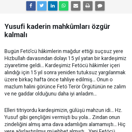
Yusufi kaderin mahkûmları özgür
kalmalı
Bugün Fetö'cü hâkimlerin mağdur ettiği suçsuz yere
Hizbullah davasından dolayı 15 yıl yatan bir kardeşimiz
ziyaretime geldi… Kardeşimiz Fetöcü hâkimler içeri
alındığı için 15 yıl sonra yeniden tutuksuz yargılanmak
üzere birkaç hafta önce tahliye edilmiş… Onun o
mazlum halini görünce Fetö Terör Örgütünün ne zalim
ve ne gaddar olduğunu daha iyi anladım…
Elleri titriyordu kardeşimizin, gülüşü mahzun idi… Hz.
Yusuf gibi gençliğini vermişti bu yola… Zindan onun
zindeliğini almış ama dava adamlığını alamamıştı… Hiç
yere ağırlaştırılmış müebbet almıştı… Yani Fetöcü