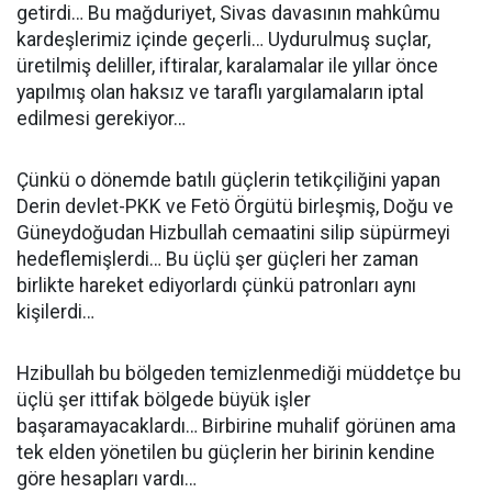
getirdi… Bu mağduriyet, Sivas davasının mahkûmu
kardeşlerimiz içinde geçerli… Uydurulmuş suçlar,
üretilmiş deliller, iftiralar, karalamalar ile yıllar önce
yapılmış olan haksız ve taraflı yargılamaların iptal
edilmesi gerekiyor…
Çünkü o dönemde batılı güçlerin tetikçiliğini yapan
Derin devlet-PKK ve Fetö Örgütü birleşmiş, Doğu ve
Güneydoğudan Hizbullah cemaatini silip süpürmeyi
hedeflemişlerdi… Bu üçlü şer güçleri her zaman
birlikte hareket ediyorlardı çünkü patronları aynı
kişilerdi…
Hzibullah bu bölgeden temizlenmediği müddetçe bu
üçlü şer ittifak bölgede büyük işler
başaramayacaklardı… Birbirine muhalif görünen ama
tek elden yönetilen bu güçlerin her birinin kendine
göre hesapları vardı…