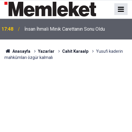
17:48
İnsan İhmali Minik Carettanın Sonu Oldu
Anasayfa
Yazarlar
Cahit Karaalp
Yusufi kaderin
mahkûmları özgür kalmalı