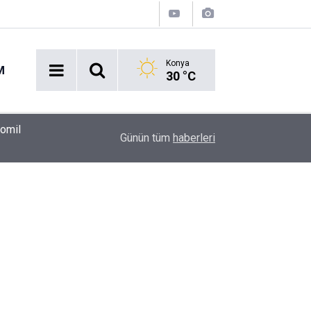
Konya
M
30 °C
00:37
Erkin Koray'ı bir tek onlar hatırladı
Günün tüm
haberleri