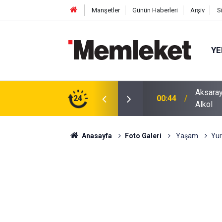
Manşetler
Günün Haberleri
Arşiv
S
YE
ğu Otomobilde Şoke Eden Sonuç: 1.89 Promil
24
00:41
Polatlı
Anasayfa
Foto Galeri
Yaşam
Yur