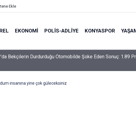
itene Ekle
REL
EKONOMI
POLİS-ADLİYE
KONYASPOR
YAŞA
-Haymana-Konya hattı bölünmüş yol oluyor
dum insanına yine çok güleceksiniz