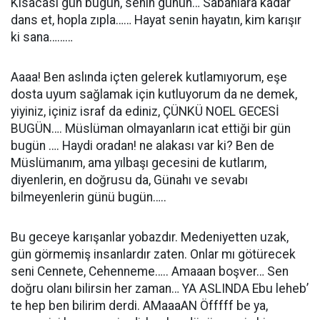
Kısacası gün bugün, senin günün… Sabahlara kadar
dans et, hopla zıpla…… Hayat senin hayatın, kim karışır
ki sana………
Aaaa! Ben aslında içten gelerek kutlamıyorum, eşe
dosta uyum sağlamak için kutluyorum da ne demek,
yiyiniz, içiniz israf da ediniz, ÇÜNKÜ NOEL GECESİ
BUGÜN…. Müslüman olmayanların icat ettiği bir gün
bugün …. Haydi oradan! ne alakası var ki? Ben de
Müslümanım, ama yılbaşı gecesini de kutlarım,
diyenlerin, en doğrusu da, Günahı ve sevabı
bilmeyenlerin günü bugün…..
Bu geceye karışanlar yobazdır. Medeniyetten uzak,
gün görmemiş insanlardır zaten. Onlar mı götürecek
seni Cennete, Cehenneme….. Amaaan boşver… Sen
doğru olanı bilirsin her zaman… YA ASLINDA Ebu leheb’
te hep ben bilirim derdi. AMaaaAN Öfffff be ya,