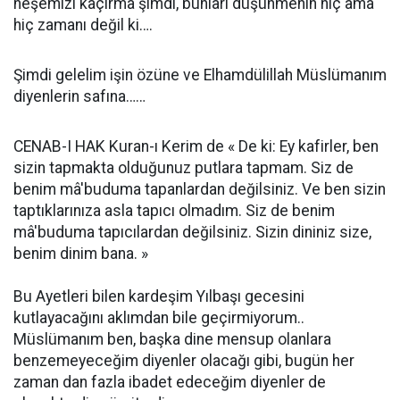
neşemizi kaçırma şimdi, bunları düşünmenin hiç ama
hiç zamanı değil ki….
Şimdi gelelim işin özüne ve Elhamdülillah Müslümanım
diyenlerin safına……
CENAB-I HAK Kuran-ı Kerim de « De ki: Ey kafirler, ben
sizin tapmakta olduğunuz putlara tapmam. Siz de
benim mâ'buduma tapanlardan değilsiniz. Ve ben sizin
taptıklarınıza asla tapıcı olmadım. Siz de benim
mâ'buduma tapıcılardan değilsiniz. Sizin dininiz size,
benim dinim bana. »
Bu Ayetleri bilen kardeşim Yılbaşı gecesini
kutlayacağını aklımdan bile geçirmiyorum..
Müslümanım ben, başka dine mensup olanlara
benzemeyeceğim diyenler olacağı gibi, bugün her
zaman dan fazla ibadet edeceğim diyenler de