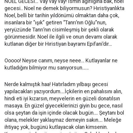
NOEL GECESİ… Vay vay vay! İsmin ağırlığına bak, noel
gecesi.. Noel ne demek biliyormusun? Hıristiyanlıkta
Noel, belli bir tarihin yıldönümü olmaktan daha çok,
insanlara bir “ışık” getiren “Tanrı’nın Oğlu”nun,
yeryüzünde Tanrı’nın cisimleşmiş bir şekli olarak
görünmesidir. Noel ile ilgili ve onun devamı olarak
kutlanan diğer bir Hıristiyan bayramı Epifani’dir…
Ooooo! Neyse canım, neyse neee… Kutlayanlar ne
kutladığını bilmiyor mu sanıyorsun……
Nerde kalmıştık haa! Hatırladım yılbaşı gecesi
yapılacakları yazıyordum….İçkilerin en pahalısını alın,
hindi eti iyi kızarsın, meyvelerin en güzeli donatılsın
masaya. En güzel giyeceklerinizi giyin bu gece, nasıl
olsa şeytan da işin içinde olacak bugün…. Şeytanı bol
olana, melekler yaklaşmaz demeyin sakın…. Meleğe
ihtiyaç yok, bugünü kutlayacak olan kimsenin.