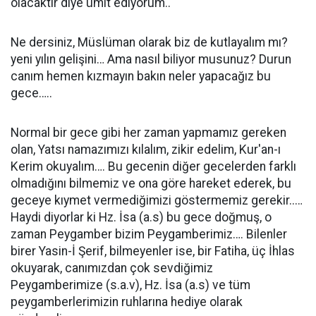
olacaktır diye ümit ediyorum..
Ne dersiniz, Müslüman olarak biz de kutlayalım mı?
yeni yılın gelişini… Ama nasıl biliyor musunuz? Durun
canım hemen kızmayın bakın neler yapacağız bu
gece…..
Normal bir gece gibi her zaman yapmamız gereken
olan, Yatsı namazımızı kılalım, zikir edelim, Kur'an-ı
Kerim okuyalım…. Bu gecenin diğer gecelerden farklı
olmadığını bilmemiz ve ona göre hareket ederek, bu
geceye kıymet vermediğimizi göstermemiz gerekir..…
Haydi diyorlar ki Hz. İsa (a.s) bu gece doğmuş, o
zaman Peygamber bizim Peygamberimiz…. Bilenler
birer Yasin-İ Şerif, bilmeyenler ise, bir Fatiha, üç İhlas
okuyarak, canımızdan çok sevdiğimiz
Peygamberimize (s.a.v), Hz. İsa (a.s) ve tüm
peygamberlerimizin ruhlarına hediye olarak