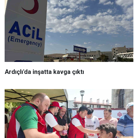
Ardıçlı'da inşatta kavga çıktı