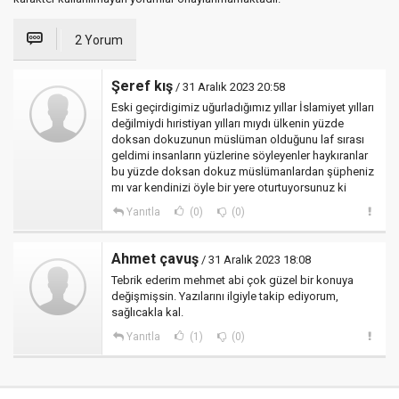
2 Yorum
Şeref kış
/ 31 Aralık 2023 20:58
Eski geçirdigimiz uğurladığımız yıllar İslamiyet yılları
değilmiydi hıristiyan yılları mıydı ülkenin yüzde
doksan dokuzunun müslüman olduğunu laf sırası
geldimi insanların yüzlerine söyleyenler haykıranlar
bu yüzde doksan dokuz müslümanlardan şüpheniz
mı var kendinizi öyle bir yere oturtuyorsunuz ki
Yanıtla
(0)
(0)
Ahmet çavuş
/ 31 Aralık 2023 18:08
Tebrik ederim mehmet abi çok güzel bir konuya
değişmişsin. Yazılarını ilgiyle takip ediyorum,
sağlıcakla kal.
Yanıtla
(1)
(0)