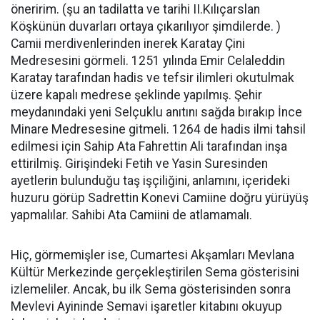
öneririm. (şu an tadilatta ve tarihi II.Kılıçarslan
Köşkünün duvarları ortaya çıkarılıyor şimdilerde. )
Camii merdivenlerinden inerek Karatay Çini
Medresesini görmeli. 1251 yılında Emir Celaleddin
Karatay tarafından hadis ve tefsir ilimleri okutulmak
üzere kapalı medrese şeklinde yapılmış. Şehir
meydanındaki yeni Selçuklu anıtını sağda bırakıp İnce
Minare Medresesine gitmeli. 1264 de hadis ilmi tahsil
edilmesi için Sahip Ata Fahrettin Ali tarafından inşa
ettirilmiş. Girişindeki Fetih ve Yasin Suresinden
ayetlerin bulunduğu taş işçiliğini, anlamını, içerideki
huzuru görüp Sadrettin Konevi Camiine doğru yürüyüş
yapmalılar. Sahibi Ata Camiini de atlamamalı.
Hiç, görmemişler ise, Cumartesi Akşamları Mevlana
Kültür Merkezinde gerçekleştirilen Sema gösterisini
izlemeliler. Ancak, bu ilk Sema gösterisinden sonra
Mevlevi Ayininde Semavi işaretler kitabını okuyup