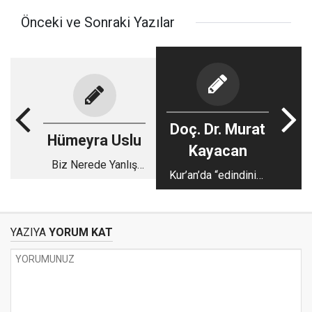
Önceki ve Sonraki Yazılar
Doç. Dr. Murat
Hümeyra Uslu
Kayacan
Biz Nerede Yanlış
Kur’an’da “edindiniz”
Yaptık?
lafzı
YAZIYA
YORUM KAT