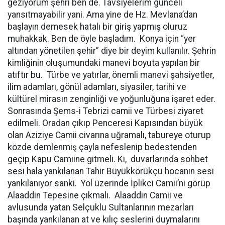
geziyorum şehri ben de. Tavsiyelerim günceli
yansıtmayabilir yani. Ama yine de Hz. Mevlana’dan
başlayın demesek hatalı bir giriş yapmış oluruz
muhakkak. Ben de öyle başladım. Konya için “yer
altından yönetilen şehir” diye bir deyim kullanılır. Şehrin
kimliğinin oluşumundaki manevi boyuta yapılan bir
atıftır bu. Türbe ve yatırlar, önemli manevi şahsiyetler,
ilim adamları, gönül adamları, siyasiler, tarihi ve
kültürel mirasın zenginliği ve yoğunluğuna işaret eder.
Sonrasında Şems-i Tebrizi camii ve Türbesi ziyaret
edilmeli. Oradan çıkıp Penceresi Kapısından büyük
olan Aziziye Camii civarına uğramalı, tabureye oturup
közde demlenmiş çayla nefeslenip bedestenden
geçip Kapu Camiine gitmeli. Ki, duvarlarında sohbet
sesi hala yankılanan Tahir Büyükkörükçü hocanın sesi
yankılanıyor sanki. Yol üzerinde İplikci Camii’ni görüp
Alaaddin Tepesine çıkmalı. Alaaddin Camii ve
avlusunda yatan Selçuklu Sultanlarının mezarları
başında yankılanan at ve kılıç seslerini duymalarını