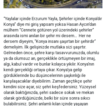
“Yaylalar içinde Erzurum Yayla, Şehirler içinde Konya’dır
Konya” diye mi giriş yapsam yoksa Hasan Aycın’dan
mülhem “Cennete götüren yol üzerindeki şehirler”
arasında ismi anılan bir şehir mi desem… Her ne
dersem diyeyim, “Konya insanı şaşırtan bir şehirdir”
demeliyim. İlk gelişinizde mutlaka sizi şaşırtır.
Gelmeden önce, şehre karşı tasavvurunuzda, olumlu
ya da olumsuz an, gerçeklikle örtüşmeyen bir imaj,
algı, kabul vardır ve bunlar kolayca yıkılır. Konya’nın
kendi gerçekliği ortaya çıkar. Konya’ya gelip
gördüklerinde bu düşüncelerinin şaşkınlığı ile
karşılaşacaklar diyebilirim. Zaman geçtikçe şehir
kendini size açar, siz şehri keşfedersiniz. Yüzeysel
olarak baktığınızda, şehri sadece sokak ve mekan
olarak gördüğünüzde, belki bir süre sonra sıkıcı
bulabilirsiniz. Şehri anlamlı kılan içinde yaşayan