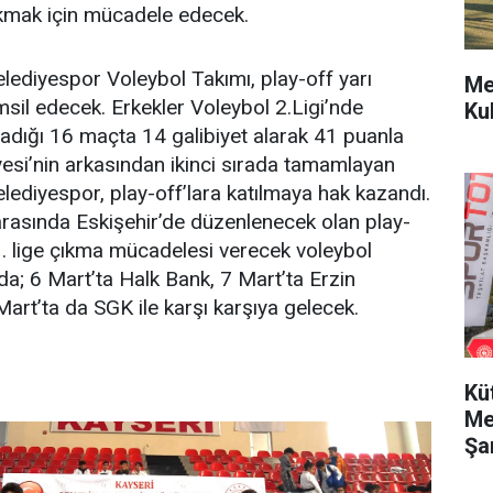
çıkmak için mücadele edecek.
ediyespor Voleybol Takımı, play-off yarı
Me
temsil edecek. Erkekler Voleybol 2.Ligi’nde
Ku
dığı 16 maçta 14 galibiyet alarak 41 puanla
iyesi’nin arkasından ikinci sırada tamamlayan
ediyespor, play-off’lara katılmaya hak kazandı.
 arasında Eskişehir’de düzenlenecek olan play-
 1. lige çıkma mücadelesi verecek voleybol
a; 6 Mart’ta Halk Bank, 7 Mart’ta Erzin
Mart’ta da SGK ile karşı karşıya gelecek.
Kü
Me
Şa