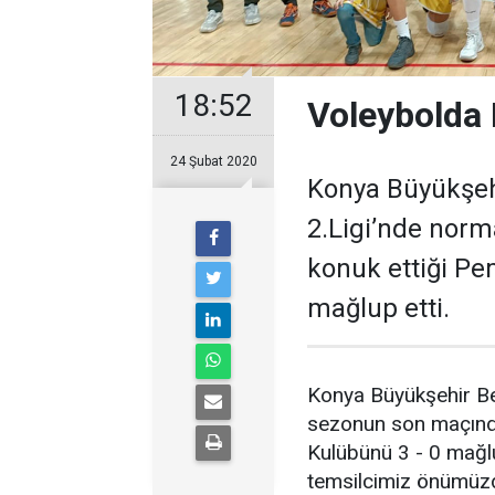
18:52
Voleybolda 
24 Şubat 2020
Konya Büyükşehi
2.Ligi’nde nor
konuk ettiği Pe
mağlup etti.
Konya Büyükşehir Be
sezonun son maçında
Kulübünü 3 - 0 mağlu
temsilcimiz önümüzd