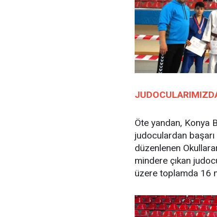
JUDOCULARIMIZD
Öte yandan, Konya 
judoculardan başarı
düzenlenen Okullara
mindere çıkan judocu
üzere toplamda 16 ma