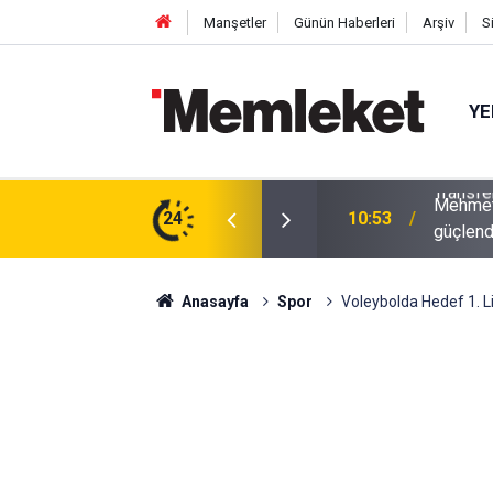
Manşetler
Günün Haberleri
Arşiv
S
YE
ıran Gerekçe: Jayden Oosterwolde’nin Sakatlığı
Mehmet 
24
10:53
güçlend
Anasayfa
Spor
Voleybolda Hedef 1. L