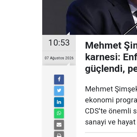
10:53
Mehmet Şimş
karnesi: En
07 Ağustos 2026
güçlendi, pe
Mehmet Şimşek'i
ekonomi program
CDS'te önemli 
sanayi ve hayat 