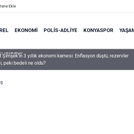
itene Ekle
REL
EKONOMI
POLİS-ADLİYE
KONYASPOR
YAŞA
Şimşek'in 3 yıllık ekonomi karnesi: Enflasyon düştü, rezervler
i, peki bedeli ne oldu?
ig