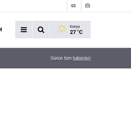
Konya
M
27 °C
Cidde'de Tarihi Zirve: Türkiye, Suudi Arabistan
10:07
Günün tüm
haberleri
İttifakı!