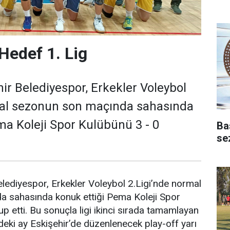
Hedef 1. Lig
r Belediyespor, Erkekler Voleybol
mal sezonun son maçında sahasında
ma Koleji Spor Kulübünü 3 - 0
Ba
se
lediyespor, Erkekler Voleybol 2.Ligi’nde normal
 sahasında konuk ettiği Pema Koleji Spor
p etti. Bu sonuçla ligi ikinci sırada tamamlayan
eki ay Eskişehir’de düzenlenecek play-off yarı