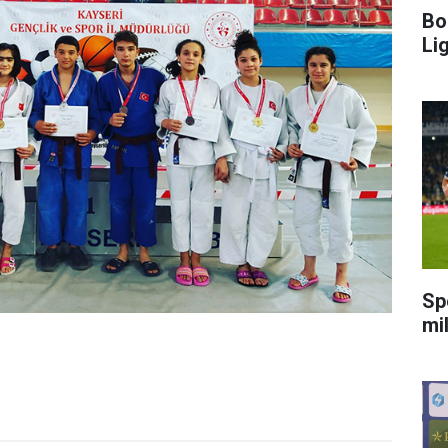
Bo
Li
Sp
mi