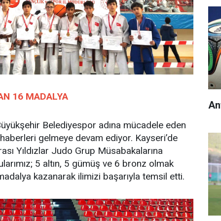
AN 16 MADALYA
An
Büyükşehir Belediyespor adına mücadele eden
 haberleri gelmeye devam ediyor. Kayseri’de
rası Yıldızlar Judo Grup Müsabakalarına
larımız; 5 altın, 5 gümüş ve 6 bronz olmak
dalya kazanarak ilimizi başarıyla temsil etti.