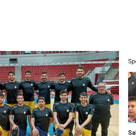
Sp
Sa