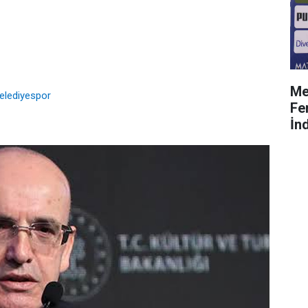
Me
elediyespor
Fe
İnd