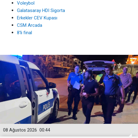
Voleybol
Galatasaray HDI Sigorta
Erkekler CEV Kupası
CSM Arcada
8'li final
08 Ağustos 2026
00:44