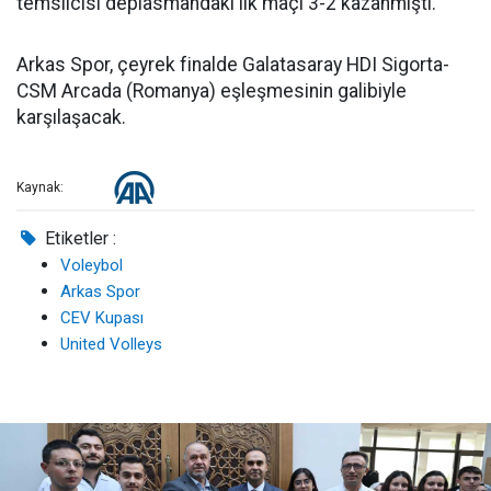
temsilcisi deplasmandaki ilk maçı 3-2 kazanmıştı.
Arkas Spor, çeyrek finalde Galatasaray HDI Sigorta-
CSM Arcada (Romanya) eşleşmesinin galibiyle
karşılaşacak.
Kaynak:
Etiketler :
Voleybol
Arkas Spor
CEV Kupası
United Volleys