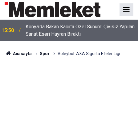
Srebrenitsa'dan Ramallah'a Uzanan Tarihi Yolculuk!
15:47
Başkan Kılca Mitinge Katıldı
Anasayfa
Spor
Voleybol: AXA Sigorta Efeler Ligi