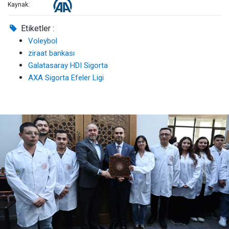
Kaynak:
Etiketler :
Voleybol
ziraat bankası
Galatasaray HDI Sigorta
AXA Sigorta Efeler Ligi