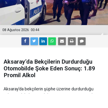
08 Ağustos 2026
00:44
Aksaray’da Bekçilerin Durdurduğu
Otomobilde Şoke Eden Sonuç: 1.89
Promil Alkol
Aksaray’da bekçilerin şüphe üzerine durdurduğu
yabancı plakalı otomobilin sürücüsü 1.89 promil
alkollü çıktı. Ehliyetine 2 yıl el konuldu.