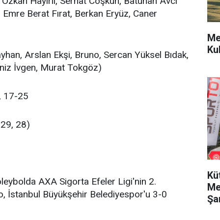
 Özkan Hayırlı, Serhat Coşkun, Batuhan Avcı
, Emre Berat Fırat, Berkan Eryüz, Caner
Me
Ku
yhan, Arslan Ekşi, Bruno, Sercan Yüksel Bıdak,
eniz İvgen, Murat Tokgöz)
, 17-25
 29, 28)
Kü
eybolda AXA Sigorta Efeler Ligi'nin 2.
Me
, İstanbul Büyükşehir Belediyespor'u 3-0
Şa