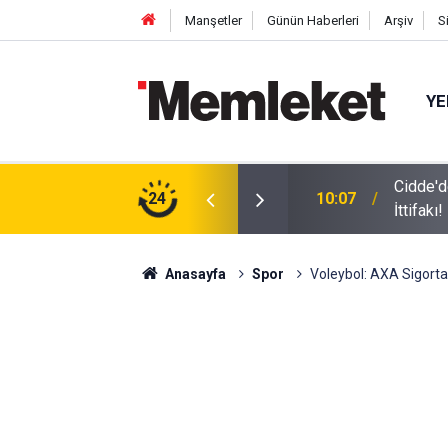
Manşetler
Günün Haberleri
Arşiv
S
YE
 Suudi Arabistan ve Pakistan’dan Dev Savunma
24
10:04
Konya'd
Anasayfa
Spor
Voleybol: AXA Sigorta 