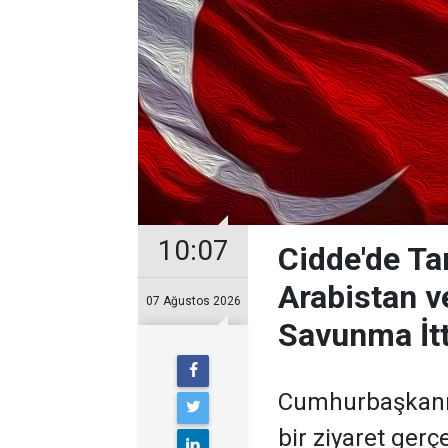
10:07
Cidde'de Tar
Arabistan v
07 Ağustos 2026
Savunma İtt
Cumhurbaşkanı E
bir ziyaret gerç