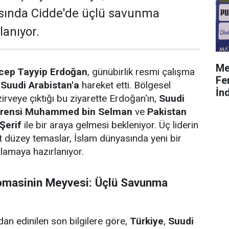
asında Cidde'de üçlü savunma
anıyor.
Me
cep Tayyip Erdoğan
, günübirlik resmi çalışma
Fe
a
Suudi Arabistan'a
hareket etti. Bölgesel
İnd
zirveye çıktığı bu ziyarette Erdoğan'ın,
Suudi
 Prensi Muhammed bin Selman
ve
Pakistan
Şerif
ile bir araya gelmesi bekleniyor. Üç liderin
t düzey temaslar, İslam dünyasında yeni bir
lamaya hazırlanıyor.
lomasinin Meyvesi: Üçlü Savunma
dan edinilen son bilgilere göre,
Türkiye
,
Suudi