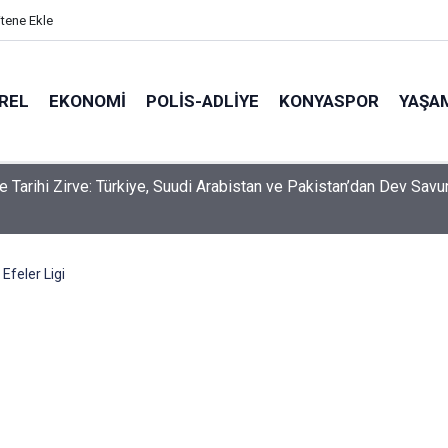
itene Ekle
REL
EKONOMI
POLİS-ADLİYE
KONYASPOR
YAŞA
a alarm veren tablo! Takibe düşen borç 20,9 milyar TL'yi aştı
Efeler Ligi