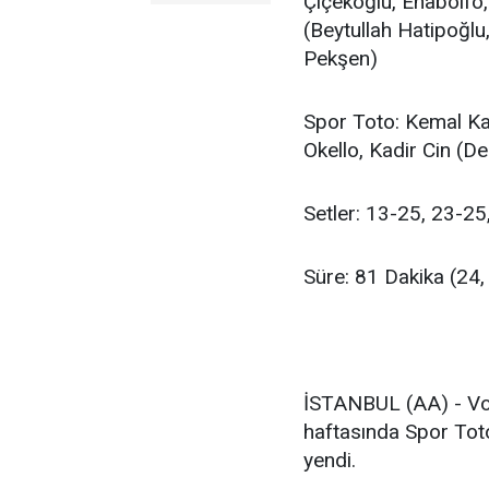
Çiçekoğlu, Enaboifo,
(Beytullah Hatipoğlu
Pekşen)
Spor Toto: Kemal Ka
Okello, Kadir Cin (D
Setler: 13-25, 23-25
Süre: 81 Dakika (24,
İSTANBUL (AA) - Vol
haftasında Spor Toto
yendi.