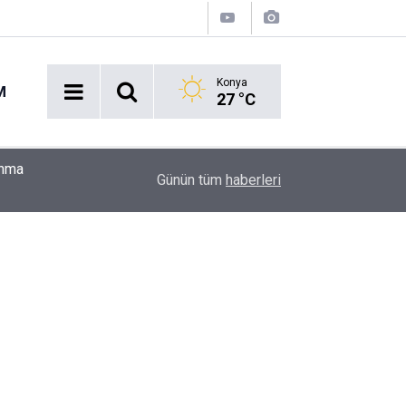
Konya
M
27 °C
Konya'yı 10 yılda neler bekliyor? Uzman isimden
09:37
Günün tüm
haberleri
dönemin kazanan şehirlerinden biri olabilir