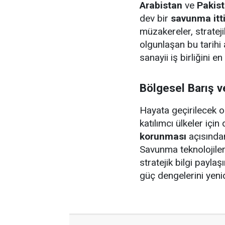
Arabistan
ve
Pakis
dev bir
savunma itt
müzakereler, stratej
olgunlaşan bu tarihi
sanayii iş birliğini e
Bölgesel Barış ve
Hayata geçirilecek 
katılımcı ülkeler içi
korunması
açısından
Savunma teknolojileri
stratejik bilgi payla
güç dengelerini yeni