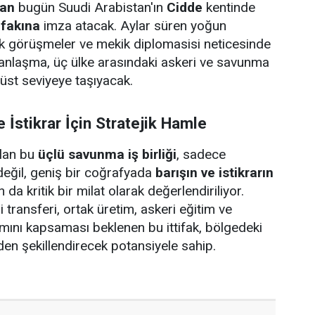
tan
bugün Suudi Arabistan'ın
Cidde
kentinde
ifakına
imza atacak. Aylar süren yoğun
ik görüşmeler ve mekik diplomasisi neticesinde
 anlaşma, üç ülke arasındaki askeri ve savunma
n üst seviyeye taşıyacak.
 İstikrar İçin Stratejik Hamle
olan bu
üçlü savunma iş birliği
, sadece
n değil, geniş bir coğrafyada
barışın ve istikrarın
 da kritik bir milat olarak değerlendiriliyor.
 transferi, ortak üretim, askeri eğitim ve
şımını kapsaması beklenen bu ittifak, bölgedeki
den şekillendirecek potansiyele sahip.