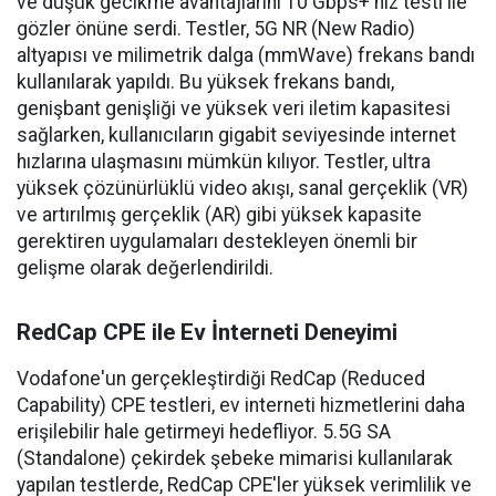
ve düşük gecikme avantajlarını 10 Gbps+ hız testi ile
gözler önüne serdi. Testler, 5G NR (New Radio)
altyapısı ve milimetrik dalga (mmWave) frekans bandı
kullanılarak yapıldı. Bu yüksek frekans bandı,
genişbant genişliği ve yüksek veri iletim kapasitesi
sağlarken, kullanıcıların gigabit seviyesinde internet
hızlarına ulaşmasını mümkün kılıyor. Testler, ultra
yüksek çözünürlüklü video akışı, sanal gerçeklik (VR)
ve artırılmış gerçeklik (AR) gibi yüksek kapasite
gerektiren uygulamaları destekleyen önemli bir
gelişme olarak değerlendirildi.
RedCap CPE ile Ev İnterneti Deneyimi
Vodafone'un gerçekleştirdiği RedCap (Reduced
Capability) CPE testleri, ev interneti hizmetlerini daha
erişilebilir hale getirmeyi hedefliyor. 5.5G SA
(Standalone) çekirdek şebeke mimarisi kullanılarak
yapılan testlerde, RedCap CPE'ler yüksek verimlilik ve