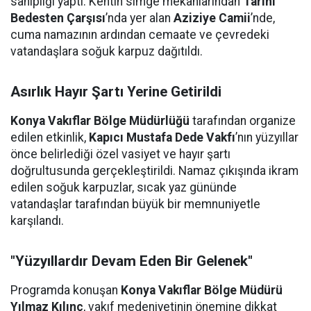
sahipliği yaptı. Kentin simge mekanlarından
Tarihi
Bedesten Çarşısı
’nda yer alan
Aziziye Camii
’nde,
cuma namazının ardından cemaate ve çevredeki
vatandaşlara soğuk karpuz dağıtıldı.
Asırlık Hayır Şartı Yerine Getirildi
Konya Vakıflar Bölge Müdürlüğü
tarafından organize
edilen etkinlik,
Kapıcı Mustafa Dede Vakfı
’nın yüzyıllar
önce belirlediği özel vasiyet ve hayır şartı
doğrultusunda gerçekleştirildi. Namaz çıkışında ikram
edilen soğuk karpuzlar, sıcak yaz gününde
vatandaşlar tarafından büyük bir memnuniyetle
karşılandı.
"Yüzyıllardır Devam Eden Bir Gelenek"
Programda konuşan
Konya Vakıflar Bölge Müdürü
Yılmaz Kılınç
, vakıf medeniyetinin önemine dikkat