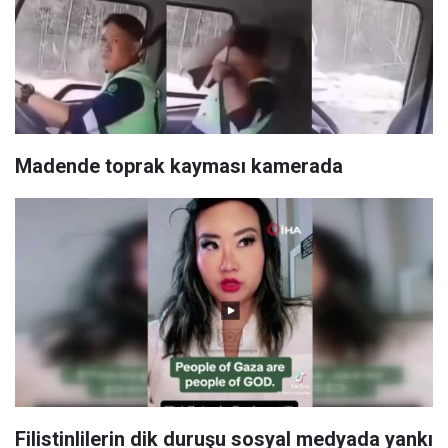
Madende toprak kayması kamerada
Filistinlilerin dik duruşu sosyal medyada yankı