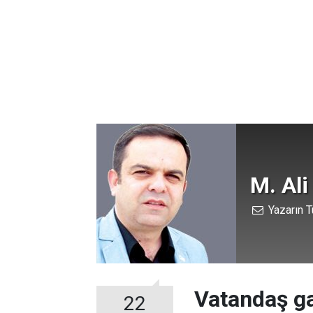
M. Ali
Yazarın T
Vatandaş ga
22