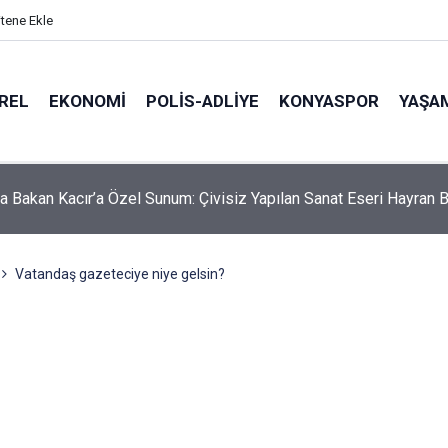
itene Ekle
REL
EKONOMI
POLİS-ADLİYE
KONYASPOR
YAŞA
itsa'dan Ramallah'a Uzanan Tarihi Yolculuk! Başkan Kılca Mitinge
Vatandaş gazeteciye niye gelsin?