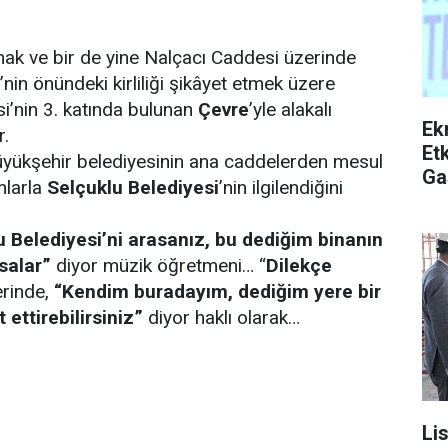
ak ve bir de yine Nalçacı Caddesi üzerinde
’nin önündeki kirliliği şikâyet etmek üzere
i’nin 3. katında bulunan
Çevre
’yle alakalı
Ek
r.
Etk
üyükşehir belediyesinin ana caddelerden mesul
Ga
mlarla
Selçuklu Belediyesi
’nin ilgilendiğini
 Belediyesi’ni arasanız, bu dediğim binanın
ksalar”
diyor müzik öğretmeni… “
Dilekçe
erinde,
“Kendim buradayım, dediğim yere bir
 ettirebilirsiniz”
diyor haklı olarak…
Li