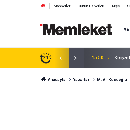
Manşetler
Günün Haberleri
Arşiv
S
YE
Srebren
m: Çivisiz Yapılan Sanat Eseri Hayran Bıraktı
24
15:47
Katıldı
Anasayfa
Yazarlar
M. Ali Köseoğlu