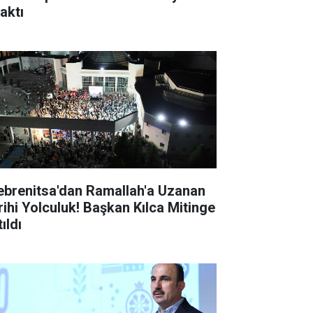
aktı
ebrenitsa'dan Ramallah'a Uzanan
rihi Yolculuk! Başkan Kılca Mitinge
ıldı