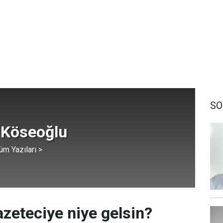
SO
 Köseoğlu
üm Yazıları >
zeteciye niye gelsin?