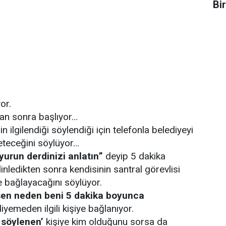
Bi
or.
dan sonra başlıyor…
n ilgilendiği söylendiği için telefonla belediyeyi
leteceğini söylüyor…
yurun derdinizi anlatın”
deyip 5 dakika
nledikten sonra kendisinin santral görevlisi
me bağlayacağını söylüyor.
isen neden beni 5 dakika boyunca
iyemeden ilgili kişiye bağlanıyor.
u söylenen’
kişiye kim olduğunu sorsa da