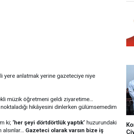
lgili yere anlatmak yerine gazeteciye niye
li müzik öğretmeni geldi ziyaretime…
 noktaladığı hikâyesini dinlerken gülümsemedim
ım ki;
‘her şeyi dörtdörtlük yaptık’
huzurundaki
Ko
m alsınlar…
Gazeteci olarak varsın bize iş
Çi