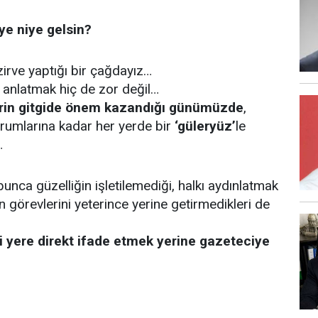
e niye gelsin?
 zirve yaptığı bir çağdayız…
ı anlatmak hiç de zor değil…
ilerin gitgide önem kazandığı günümüzde
,
rumlarına kadar her yerde bir
‘güleryüz’
le
…
ca güzelliğin işletilemediği, halkı aydınlatmak
n görevlerini yeterince yerine getirmedikleri de
ili yere direkt ifade etmek yerine gazeteciye