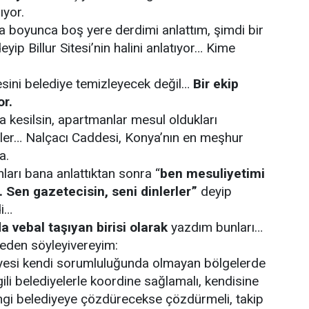
ıyor.
 boyunca boş yere derdimi anlattım, şimdi bir
yip Billur Sitesi’nin halini anlatıyor… Kime
esini belediye temizleyecek değil…
Bir ekip
or.
eza kesilsin, apartmanlar mesul oldukları
nler… Nalçacı Caddesi, Konya’nın en meşhur
a.
arı bana anlattıktan sonra “
ben mesuliyetimi
Sen gazetecisin, seni dinlerler”
deyip
di…
a vebal taşıyan birisi olarak
yazdım bunları…
veden söyleyivereyim:
yesi kendi sorumluluğunda olmayan bölgelerde
ili belediyelerle koordine sağlamalı, kendisine
angi belediyeye çözdürecekse çözdürmeli, takip