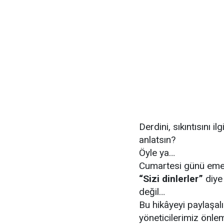
Derdini, sıkıntısını i
anlatsın?
Öyle ya…
Cumartesi günü emek
“Sizi dinlerler”
diye
değil…
Bu hikâyeyi paylaşal
yöneticilerimiz önle