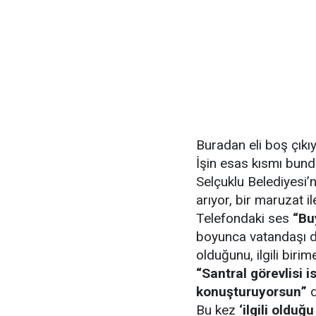
Buradan eli boş çıkıy
İşin esas kısmı bun
Selçuklu Belediyesi’ni
arıyor, bir maruzat i
Telefondaki ses
“Bu
boyunca vatandaşı di
olduğunu, ilgili biri
“Santral görevlisi 
konuşturuyorsun”
d
Bu kez
‘ilgili olduğ