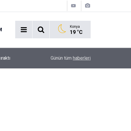
Konya
M
19 °C
Ekmek Temasıyla Yola Çıkan Dev Etkinlik Başlıyo
15:38
Günün tüm
haberleri
Geri Sayım!