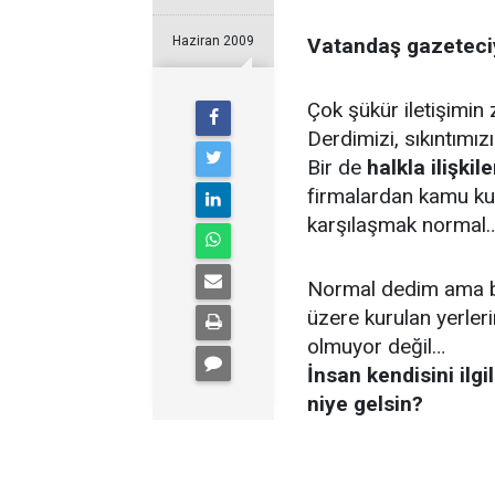
Haziran 2009
Vatandaş gazeteciy
Çok şükür iletişimin
Derdimizi, sıkıntımız
Bir de
halkla ilişk
firmalardan kamu ku
karşılaşmak normal
Normal dedim ama bun
üzere kurulan yerleri
olmuyor değil…
İnsan kendisini ilg
niye gelsin?