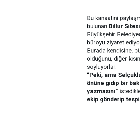
Bu kanaatini paylaşm
bulunan
Billur Sitesi
Büyükşehir Belediyes
büroyu ziyaret ediyo
Burada kendisine, b
olduğunu, diğer kısı
söylüyorlar.
“Peki, ama Selçuklu
önüne gidip bir ba
yazmasını”
istedikl
ekip gönderip tespit