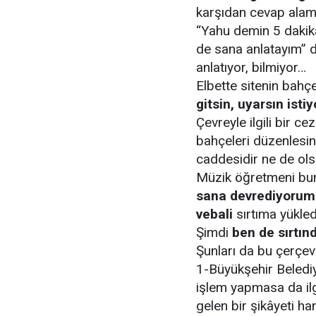
karşıdan cevap alam
“Yahu demin 5 dakika
de sana anlatayım” de
anlatıyor, bilmiyor…
Elbette sitenin bahç
gitsin, uyarsın istiy
Çevreyle ilgili bir c
bahçeleri düzenlesi
caddesidir ne de ols
Müzik öğretmeni bunl
sana devrediyorum. 
vebali
sırtıma yükle
Şimdi
ben de sırtınd
Şunları da bu çerçe
1-Büyükşehir Beledi
işlem yapmasa da ilg
gelen bir şikâyeti h