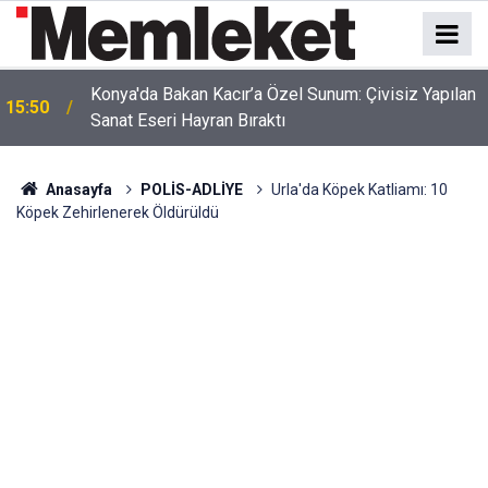
Srebrenitsa'dan Ramallah'a Uzanan Tarihi Yolculuk!
15:47
Başkan Kılca Mitinge Katıldı
Anasayfa
POLİS-ADLİYE
Urla'da Köpek Katliamı: 10
Köpek Zehirlenerek Öldürüldü