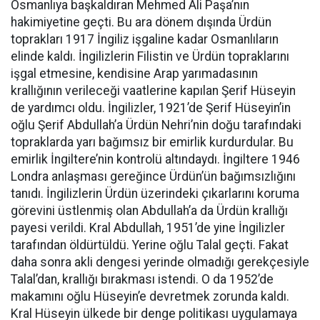
Osmanlıya başkaldıran Mehmed Ali Paşa’nın
hakimiyetine geçti. Bu ara dönem dışında Ürdün
toprakları 1917 İngiliz işgaline kadar Osmanlıların
elinde kaldı. İngilizlerin Filistin ve Ürdün topraklarını
işgal etmesine, kendisine Arap yarımadasının
krallığının verileceği vaatlerine kapılan Şerif Hüseyin
de yardımcı oldu. İngilizler, 1921’de Şerif Hüseyin’in
oğlu Şerif Abdullah’a Ürdün Nehri’nin doğu tarafındaki
topraklarda yarı bağımsız bir emirlik kurdurdular. Bu
emirlik İngiltere’nin kontrolü altındaydı. İngiltere 1946
Londra anlaşması gereğince Ürdün’ün bağımsızlığını
tanıdı. İngilizlerin Ürdün üzerindeki çıkarlarını koruma
görevini üstlenmiş olan Abdullah’a da Ürdün krallığı
payesi verildi. Kral Abdullah, 1951’de yine İngilizler
tarafından öldürtüldü. Yerine oğlu Talal geçti. Fakat
daha sonra akli dengesi yerinde olmadığı gerekçesiyle
Talal’dan, krallığı bırakması istendi. O da 1952’de
makamını oğlu Hüseyin’e devretmek zorunda kaldı.
Kral Hüseyin ülkede bir denge politikası uygulamaya