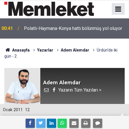
e
00:41
Polatlı-Haymana-Konya hattı bölünmüş yol oluyor
Anasayfa
Yazarlar
Adem Alemdar
Ürdün'de iki
gün - 2
Adem Alemdar
Yazarın Tüm Yazıları >
Ocak 2011
12