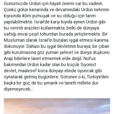
Günümüzde Ürdün için hayati önemi var bu vadinin.
Çünkü gölün kenarında ve devamındaki Ürdün nehrinin
kıyısında iklim yumuşak ve su olduğu için tarım
yapılabilmekte. İsrail’de karşı kıyıda aynen Ürdün gibi
bu verimli arazileri kullanmakta; belki de dünyaya
sattığı envai çeşit tohumları burada yetiştirmekte. Bir
Müslüman olarak İsrail’in buraları işgal etmesi kanıma
dokunuyor. Dahası bu işgal devletinin buraya; bir çıban
gibi kurulmasına göz yuman şehvet ve dünya düşkünü
Arap liderlere lanet etmemek elde değil. Nüfus
bakımından Ürdün kadar olan bu küçük Siyonist
devlet, maalesef koca dünyayı elinde oyuncak gibi
oynatarak gelmiş bugünlere. Görünen o ki, Türkiye’den
başka bir güç de bu şımarık ve lanetli millete dur
diyemeyecek…