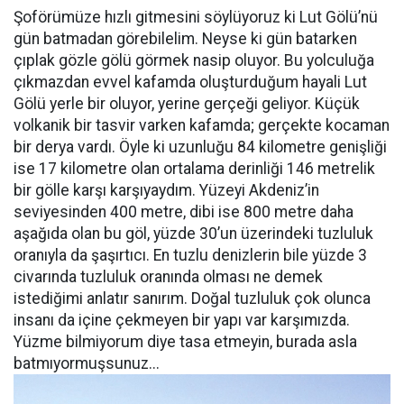
Şoförümüze hızlı gitmesini söylüyoruz ki Lut Gölü’nü
gün batmadan görebilelim. Neyse ki gün batarken
çıplak gözle gölü görmek nasip oluyor. Bu yolculuğa
çıkmazdan evvel kafamda oluşturduğum hayali Lut
Gölü yerle bir oluyor, yerine gerçeği geliyor. Küçük
volkanik bir tasvir varken kafamda; gerçekte kocaman
bir derya vardı. Öyle ki uzunluğu
84 kilometre
genişliği
ise
17 kilometre
olan ortalama derinliği 146 metrelik
bir gölle karşı karşıyaydım. Yüzeyi Akdeniz’in
seviyesinden
400 metre
, dibi ise
800 metre
daha
aşağıda olan bu göl, yüzde 30’un üzerindeki tuzluluk
oranıyla da şaşırtıcı. En tuzlu denizlerin bile yüzde 3
civarında tuzluluk oranında olması ne demek
istediğimi anlatır sanırım. Doğal tuzluluk çok olunca
insanı da içine çekmeyen bir yapı var karşımızda.
Yüzme bilmiyorum diye tasa etmeyin, burada asla
batmıyormuşsunuz...