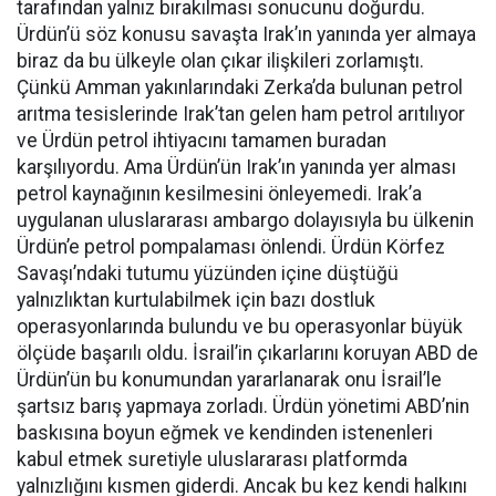
tarafından yalnız bırakılması sonucunu doğurdu.
Ürdün’ü söz konusu savaşta Irak’ın yanında yer almaya
biraz da bu ülkeyle olan çıkar ilişkileri zorlamıştı.
Çünkü Amman yakınlarındaki Zerka’da bulunan petrol
arıtma tesislerinde Irak’tan gelen ham petrol arıtılıyor
ve Ürdün petrol ihtiyacını tamamen buradan
karşılıyordu. Ama Ürdün’ün Irak’ın yanında yer alması
petrol kaynağının kesilmesini önleyemedi. Irak’a
uygulanan uluslararası ambargo dolayısıyla bu ülkenin
Ürdün’e petrol pompalaması önlendi. Ürdün Körfez
Savaşı’ndaki tutumu yüzünden içine düştüğü
yalnızlıktan kurtulabilmek için bazı dostluk
operasyonlarında bulundu ve bu operasyonlar büyük
ölçüde başarılı oldu. İsrail’in çıkarlarını koruyan ABD de
Ürdün’ün bu konumundan yararlanarak onu İsrail’le
şartsız barış yapmaya zorladı. Ürdün yönetimi ABD’nin
baskısına boyun eğmek ve kendinden istenenleri
kabul etmek suretiyle uluslararası platformda
yalnızlığını kısmen giderdi. Ancak bu kez kendi halkını