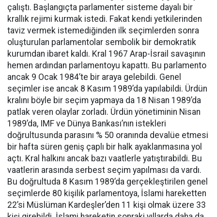
çalıştı. Başlangıçta parlamenter sisteme dayalı bir
krallık rejimi kurmak istedi. Fakat kendi yetkilerinden
taviz vermek istemediğinden ilk seçimlerden sonra
oluşturulan parlamentolar sembolik bir demokratik
kurumdan ibaret kaldı. Kral 1967 Arap-İsrail savaşının
hemen ardından parlamentoyu kapattı. Bu parlamento
ancak 9 Ocak 1984’te bir araya gelebildi. Genel
seçimler ise ancak 8 Kasım 1989’da yapılabildi. Ürdün
kralını böyle bir seçim yapmaya da 18 Nisan 1989’da
patlak veren olaylar zorladı. Ürdün yönetiminin Nisan
1989’da, IMF ve Dünya Bankası’nın istekleri
doğrultusunda parasını % 50 oranında devalüe etmesi
bir hafta süren geniş çaplı bir halk ayaklanmasına yol
açtı. Kral halkını ancak bazı vaatlerle yatıştırabildi. Bu
vaatlerin arasında serbest seçim yapılması da vardı.
Bu doğrultuda 8 Kasım 1989’da gerçekleştirilen genel
seçimlerde 80 kişilik parlamentoya, İslami hareketten
22’si Müslüman Kardeşler’den 11 kişi olmak üzere 33
kişi girebildi. İslami hareketin sonraki yıllarda daha da