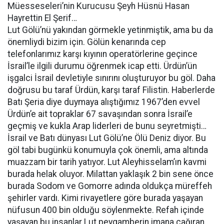
Müesseseleri’nin Kurucusu Şeyh Hüsnü Hasan
Hayrettin El Şerif…
Lut Gölü’nü yakından görmekle yetinmiştik, ama bu da
önemliydi bizim için. Gölün kenarında cep
telefonlarımız karşı kıyının operatörlerine geçince
İsrail’le ilgili durumu öğrenmek icap etti. Ürdün’ün
işgalci İsrail devletiyle sınırını oluşturuyor bu göl. Daha
doğrusu bu taraf Ürdün, karşı taraf Filistin. Haberlerde
Batı Şeria diye duymaya alıştığımız 1967’den evvel
Ürdün’e ait topraklar 67 savaşından sonra İsrail’e
geçmiş ve kukla Arap liderleri de bunu seyretmişti…
İsrail ve Batı dünyası Lut Gölü’ne Ölü Deniz diyor. Bu
göl tabi bugünkü konumuyla çok önemli, ama altında
muazzam bir tarih yatıyor. Lut Aleyhisselam’ın kavmi
burada helak oluyor. Milattan yaklaşık 2 bin sene önce
burada Sodom ve Gomorre adında oldukça müreffeh
şehirler vardı. Kimi rivayetlere göre burada yaşayan
nüfusun 400 bin olduğu söylenmekte. Refah içinde
yaşayan bu insanlar Lut peygamberin imana çağıran