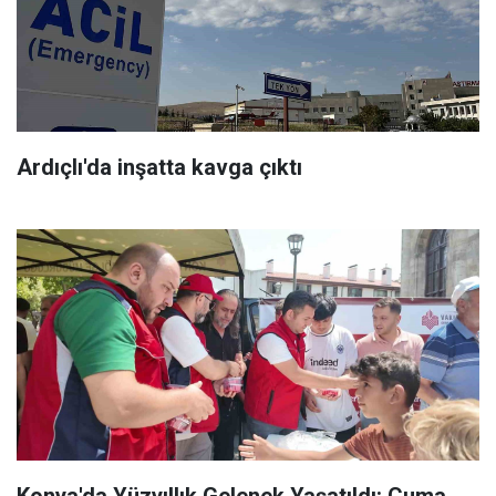
Ardıçlı'da inşatta kavga çıktı