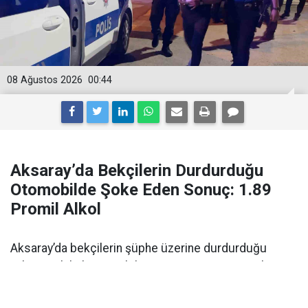
08 Ağustos 2026
00:44
Aksaray’da Bekçilerin Durdurduğu
Otomobilde Şoke Eden Sonuç: 1.89
Promil Alkol
Aksaray’da bekçilerin şüphe üzerine durdurduğu
yabancı plakalı otomobilin sürücüsü 1.89 promil
alkollü çıktı. Ehliyetine 2 yıl el konuldu.