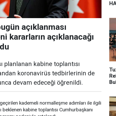
HA
bugün açıklanması
ni kararların açıklanacağı
ldu
 planlanan kabine toplantısı
Tu
yandan koronavirüs tedbirlerinin de
Re
Bu
unca devam edeceği öğrenildi.
eçirilen kademeli normalleşme adımları ile ilgili
sı beklenen kabine toplantısı Cumhurbaşkanı