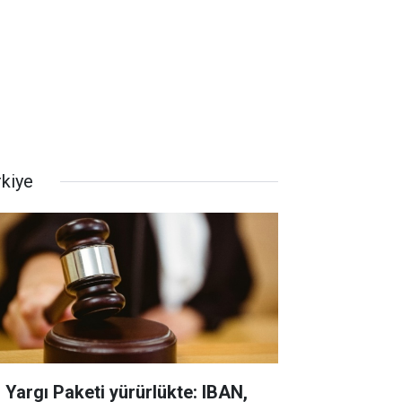
rkiye
. Yargı Paketi yürürlükte: IBAN,