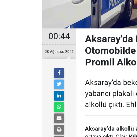
00:44
Aksaray’da 
Otomobilde
08 Ağustos 2026
Promil Alko
Aksaray’da bek
yabancı plakalı
alkollü çıktı. Eh
Aksaray’da alkollü 
ortaya çıktı. Olay,
Kı