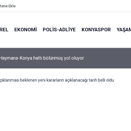
itene Ekle
REL
EKONOMI
POLİS-ADLİYE
KONYASPOR
YAŞA
-Haymana-Konya hattı bölünmüş yol oluyor
ıklanması beklenen yeni kararların açıklanacağı tarih belli oldu