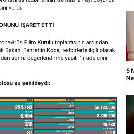
ini verdi.
SONUNU İŞARET ETTİ
navirüs Bilim Kurulu toplantısının ardından
 Bakanı Fahrettin Koca, tedbirlerle ilgili olarak
dan sonra değerlendirme yapılır" ifadelerini
5 
Ne
losu şu şekildeydi: