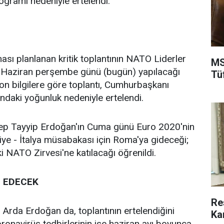
gramı nedeniyle ertelendi.
ası planlanan kritik toplantının NATO Liderler
MS
0 Haziran perşembe günü (bugün) yapılacağı
Tü
son bilgilere göre toplantı, Cumhurbaşkanı
daki yoğunluk nedeniyle ertelendi.
p Tayyip Erdoğan'ın Cuma günü Euro 2020'nin
kiye - İtalya müsabakası için Roma'ya gideceği;
i NATO Zirvesi'ne katılacağı öğrenildi.
 EDECEK
Re
rda Erdoğan da, toplantının ertelendiğini
Ka
ronavirüs tedbirlerinin ise haziran ayı boyunca