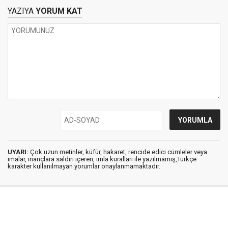
Bozukluğu
BAŞKANLIĞINA…
YAZIYA
YORUM KAT
UYARI:
Çok uzun metinler, küfür, hakaret, rencide edici cümleler veya
imalar, inançlara saldırı içeren, imla kuralları ile yazılmamış,Türkçe
karakter kullanılmayan yorumlar onaylanmamaktadır.