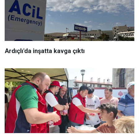
Ardıçlı'da inşatta kavga çıktı