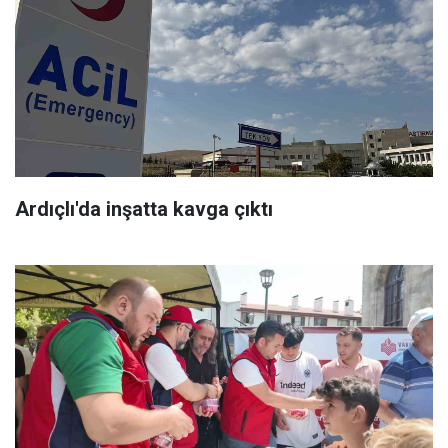
Ardıçlı'da inşatta kavga çıktı