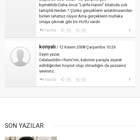
kıymetlidir.Daha önce "Latife Hanım" kitabıda çok
tartışıldı.Neden ? Çünkü gerçeklerin anlatılmasından
birileri rahatsız oluyor.Ama gerçeklerin mutlaka
ortaya çıkmak gibi bir HUYU vardır.
Yanıtla
(0)
(0)
konyalı
/ 12 Kasım 2008 Çarşamba 10:26
Sayın yazar,
Celalaeddin-i Rumi'nin, kabrinin parayla ziyaret
edildiğinden hoşnut olup olmadığını da yazsanız
seviniriz.
Yanıtla
(0)
(0)
SON YAZILAR