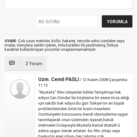
UYARI:
Çok uzun metinler, küfür, hakaret, rencide edici cümleler veya
imalar, inançlara saldırı içeren, imla kuralları ile yazılmamış,Türkçe
karakter kullanılmayan yorumlar onaylanmamaktadır.
2 Yorum
Uzm. Cemil PASLI
/ 12 Kasım 2008 Çarşamba
11:13
"Mustafa" filmi izleyenler bilirler.Tartışılmayı hak
ediyor.Can Dündar'da böylesine bir esere imza attığı
için takdiri hak ediyor.Bu gün Türkiye'nin en büyük
problemlerinden birisi bir kısım insanların
Cumhuriyetin kurucusunu kendi ideolojilerine uygun
tanımlayarak onun üzerinden siyaset,hukuk
üretmeleri.Dolayısıyla Mustafa Kemal Atatürk'ü
aslına uygun olarak anlatan -bu film ,kitap veya
başka bir eser olsun- her çalışma çok