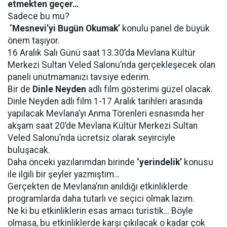
etmekten geçer…
Sadece bu mu?
‘Mesnevi’yi Bugün Okumak’
konulu panel de büyük
önem taşıyor.
16 Aralık Salı Günü saat 13.30’da Mevlana Kültür
Merkezi Sultan Veled Salonu’nda gerçekleşecek olan
paneli unutmamanızı tavsiye ederim.
Bir de
Dinle Neyden
adlı film gösterimi güzel olacak.
Dinle Neyden adlı film 1-17 Aralık tarihleri arasında
yapılacak Mevlana’yı Anma Törenleri esnasında her
akşam saat 20’de Mevlana Kültür Merkezi Sultan
Veled Salonu’nda ücretsiz olarak seyirciyle
buluşacak.
Daha önceki yazılarımdan birinde
‘yerindelik’
konusu
ile ilgili bir şeyler yazmıştım…
Gerçekten de Mevlana’nın anıldığı etkinliklerde
programlarda daha tutarlı ve seçici olmak lazım.
Ne ki bu etkinliklerin esas amacı turistik… Böyle
olmasa, bu etkinliklerde karşı çıkılacak o kadar çok