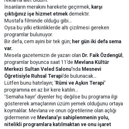
reklama alet oldum.
İnsanların merakını harekete geçirmek,
karşı
çıktığınız işe hizmet etmek
demektir.
Mustafa filminde olduğu gibi…
Oysa bu yılki etkinliklerde altı çizilmesi gereken
programlar bulunuyor.
Bir defa, cem ayini bir tek gün;
her gün iki defa sema
var.
Mesela gazetemizin de yazarı olan
Dr. Faik Özdengül
,
programlar boyunca saat 11’de
Mevlana Kültür
Merkezi Sultan Veled Salonu’
nda
Mesnevi
Öğretisiyle Ruhsal Terapi
’de bulunacak…
Lütfen bunu hatırlayın; ‘
Rûmi ve Aşkın Terapi’
programına en az bir kere katılın…
‘Semaha hayır’ diyenler hiç değilse bu programa ilgi
göstererek amaçlarının üzüm yemek olduğunu ortaya
koymalılar. Mevlana ve onun öğretilerine olan açlığı
gidermenin ve
Mevlana’yı sahiplenmenin yolu,
nitelikli programlara katılmaktan ve onu işaret