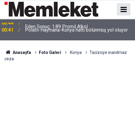
e
00:41
Polatlı-Haymana-Konya hattı bölünmüş yol oluyor
Anasayfa
Foto Galeri
Konya
Tacizciye inanılmaz
ceza