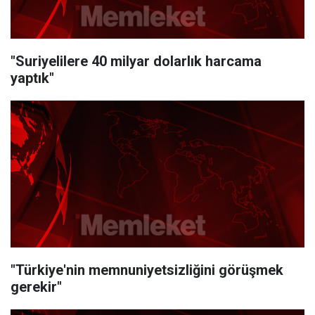
"Suriyelilere 40 milyar dolarlık harcama
yaptık"
"Türkiye'nin memnuniyetsizliğini görüşmek
gerekir"