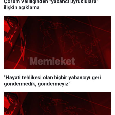
Çorum Valiliğinden "yabancı uyruklulara"
ilişkin açıklama
"Hayati tehlikesi olan hiçbir yabancıyı geri
göndermedik, göndermeyiz"