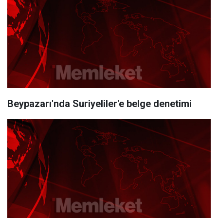
Beypazarı'nda Suriyeliler'e belge denetimi