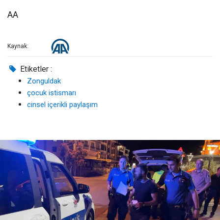
AA
Kaynak:
Etiketler :
Zonguldak
çocuk istismarı
cinsel içerikli paylaşım