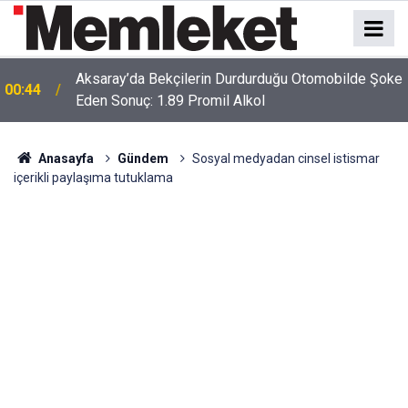
e
00:41
Polatlı-Haymana-Konya hattı bölünmüş yol oluyor
Anasayfa
Gündem
Sosyal medyadan cinsel istismar
içerikli paylaşıma tutuklama