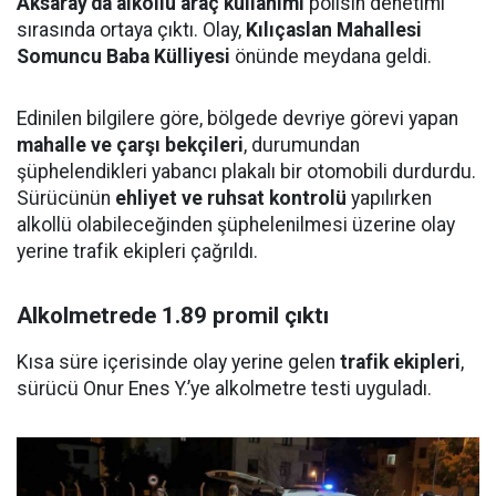
Aksaray’da alkollü araç kullanımı
polisin denetimi
sırasında ortaya çıktı. Olay,
Kılıçaslan Mahallesi
Somuncu Baba Külliyesi
önünde meydana geldi.
Edinilen bilgilere göre, bölgede devriye görevi yapan
mahalle ve çarşı bekçileri
, durumundan
şüphelendikleri yabancı plakalı bir otomobili durdurdu.
Sürücünün
ehliyet ve ruhsat kontrolü
yapılırken
alkollü olabileceğinden şüphelenilmesi üzerine olay
yerine trafik ekipleri çağrıldı.
Alkolmetrede 1.89 promil çıktı
Kısa süre içerisinde olay yerine gelen
trafik ekipleri
,
sürücü Onur Enes Y.’ye alkolmetre testi uyguladı.