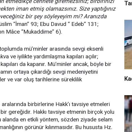
an etmedikçe cennete giremezsiniz; birbirinizi
Ta
kten iman etmiş olamazsınız. Size yaptığınız
eveceğiniz bir şey söyleyeyim mi? Aranızda
üslim “İman” 93; Ebu Davud “ Edeb” 131;
; İbn Mâce “Mukaddime” 6).
r toplumda mü’minler arasında sevgi eksenli
akva ve iyilikte yardımlaşma kapıları açılır;
kapıları da kapanır. Mü’minler ancak, böyle bir
amın ortaya çıkardığı sevgi medeniyetini
Ka
er ve var oluş tarihlerine süreklilik
aralarında birbirlerine Hakk’ı tavsiye etmeleri
bir gereğidir. Hakkı tavsiye etmenin birçok yolu
u alanda en etkili yöntem, sözden ziyade selam
manlığının görünür kılınmasıdır. Bu hususta Hz.