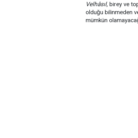
Velhâsıl,
birey ve to
olduğu bilinmeden v
mümkün olamayacağı