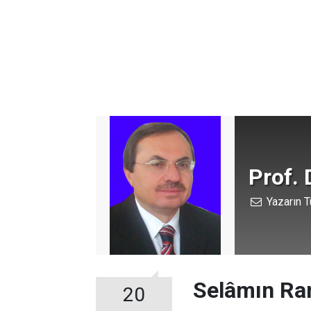
Prof. 
Yazarın T
Selâmın R
20