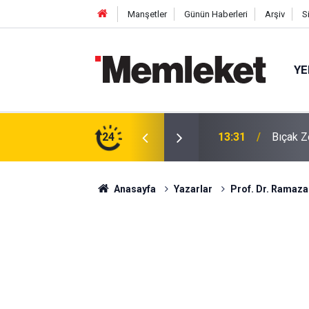
Manşetler
Günün Haberleri
Arşiv
S
YE
rdılar
24
13:29
Ayaş Do
Anasayfa
Yazarlar
Prof. Dr. Ramazan