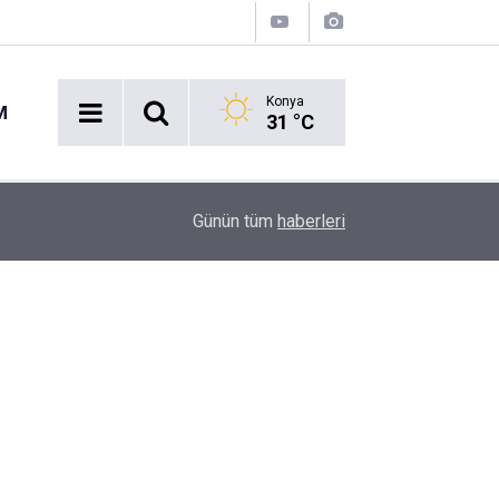
Konya
M
31 °C
13:25
Rüzgârın Efendileri Karapınar’da Buluştu: Şampiy
Günün tüm
haberleri