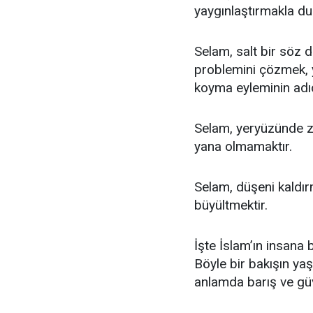
yaygınlaştırmakla dur
Selam, salt bir söz d
problemini çözmek, 
koyma eyleminin adıd
Selam, yeryüzünde z
yana olmamaktır.
Selam, düşeni kaldır
büyültmektir.
İşte İslam’ın insana 
Böyle bir bakışın ya
anlamda barış ve güv