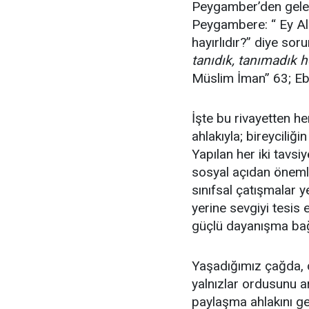
Peygamber’den gelen 
Peygambere: “ Ey All
hayırlıdır?” diye sor
tanıdık, tanımadık 
Müslim İman” 63; Eb
İşte bu rivayetten h
ahlakıyla; bireyciliği
Yapılan her iki tavsi
sosyal açıdan öneml
sınıfsal çatışmalar ye
yerine sevgiyi tesis 
güçlü dayanışma bağl
Yaşadığımız çağda, d
yalnızlar ordusunu ar
paylaşma ahlakını ge