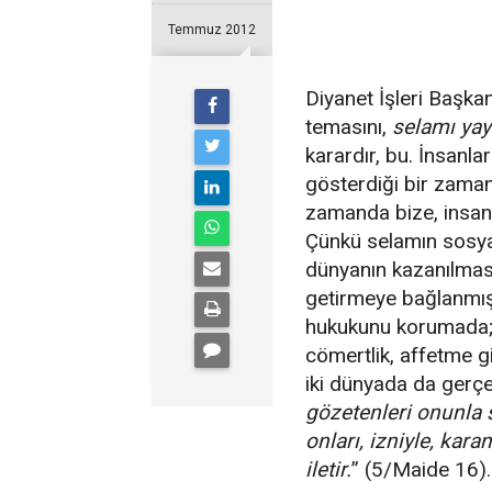
Temmuz 2012
Diyanet İşleri Başka
temasını,
selamı ya
karardır, bu. İnsanlar
gösterdiği bir zaman
zamanda bize, insan
Çünkü selamın sosyal 
dünyanın kazanılması
getirmeye bağlanmışt
hukukunu korumada; 
cömertlik, affetme gi
iki dünyada da gerçe
gözetenleri onunla s
onları, izniyle, kara
iletir.
” (5/Maide 16).