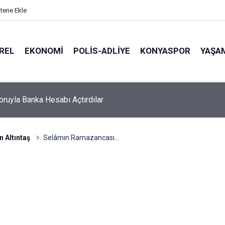
itene Ekle
REL
EKONOMI
POLİS-ADLİYE
KONYASPOR
YAŞA
matesinde Hasat Başladı: Tarlaya Gelen Kendi Eliyle Topluyor!
 Altıntaş
Selâmın Ramazancası…