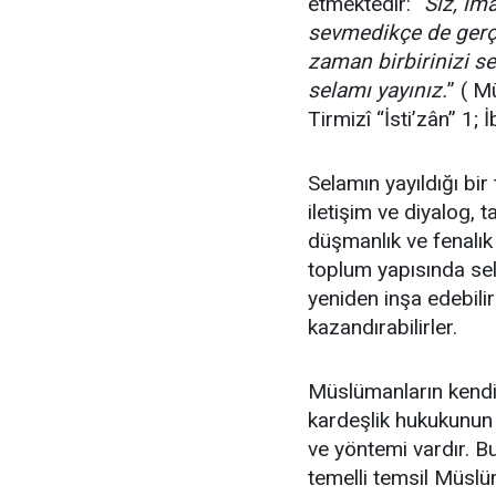
etmektedir: “
Siz, im
sevmedikçe de gerçe
zaman birbirinizi s
selamı yayınız.
” ( M
Tirmizî “İsti’zân” 1
Selamın yayıldığı bi
iletişim ve diyalog, t
düşmanlık ve fenalık 
toplum yapısında sel
yeniden inşa edebilirl
kazandırabilirler.
Müslümanların kendi 
kardeşlik hukukunun 
ve yöntemi vardır. B
temelli temsil Müslü