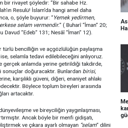
bir rivayet şöyledir: “Bir sahabe Hz.
ah’ın Resulü! İslam’da hangi amel daha
unca, o, şöyle buyurur: “
Yemek yedirmen,
As
herkese selam vermendir.
” ( Buharî “İman” 20;
Ha
u Davud “Edeb” 131; Nesâî “İman” 12).
er türlü bencilliğin ve açgözlülüğün paylaşma
n ise, selamla tedavi edilebileceğini anlıyoruz.
ye gerçek anlamda yerine getirildiği takdirde,
i sonuçlar doğuracaktır. Bunlardan
birisi
,
rine, karşılıklı güveni, diğeri, enaniyet ahlakı
edecektir. Böylece toplum bireyleri arasında
arı artacaktır.
Me
ka
ünyevileşme ve bireyciliğin yaygınlaşması,
gü
tırmıştır. Ancak böyle bir menfi gidişatı,
liştirmek ve çıkara ayarlı olmayan
“selam
” dilini