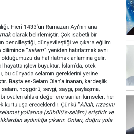
nlığı, Hicrî 1433’ün Ramazan Ayı’nın ana
ymak
olarak belirlemiştir. Çok isabetli bir
ın bencilleştiği, dünyevileştiği ve çıkara eğilim
 diliminde “
selam”
ı yeniden hatırlatmak aynı
 olduğumuzu da hatırlatmak anlamına gelir.
hayatta işlevi büyüktür. İslam’da, öteki
, bu dünyada selamın gereklerini yerine
ır. Başta es-Selam Olan’a inanan, kardeşlik
selam, hoşgörü, sevgi, saygı, paylaşma,
bi övülen ahlaki değerlere sarılan kimseler, her
k kurtuluşa ereceklerdir. Çünkü “
Allah, rızasını
elamet yollarına (sübülü’s-selâm) eriştirir ve
nlıklardan aydınlığa çıkarır. Onları, doğru yola