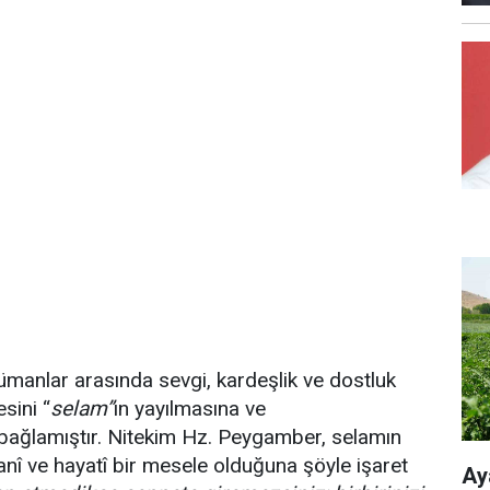
lümanlar arasında sevgi, kardeşlik ve dostluk
esini “
selam”
ın yayılmasına ve
 bağlamıştır. Nitekim Hz. Peygamber, selamın
nî ve hayatî bir mesele olduğuna şöyle işaret
Ay