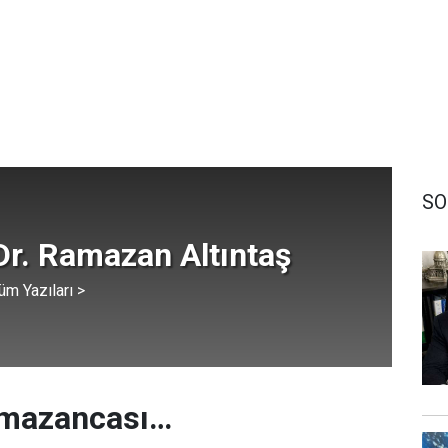
SO
Dr. Ramazan Altıntaş
üm Yazıları >
amazancası…