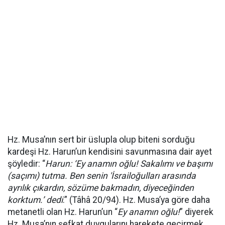
Hz. Musa’nın sert bir üslupla olup biteni sorduğu
kardeşi Hz. Harun’un kendisini savunmasına dair ayet
şöyledir: “
Harun: ‘Ey anamın oğlu! Sakalımı ve başımı
(saçımı) tutma. Ben senin 'İsrailoğulları arasında
ayrılık çıkardın, sözüme bakmadın, diyeceğinden
korktum.’ dedi
.” (Tâhâ 20/94). Hz. Musa’ya göre daha
metanetli olan Hz. Harun’un “
Ey anamın oğlu!
” diyerek
Hz. Musa’nın şefkat duygularını harekete geçirmek