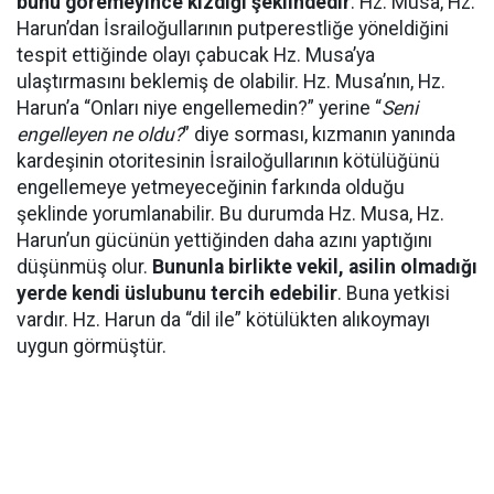
bunu göremeyince kızdığı şeklindedir
. Hz. Musa, Hz.
Harun’dan İsrailoğullarının putperestliğe yöneldiğini
tespit ettiğinde olayı çabucak Hz. Musa’ya
ulaştırmasını beklemiş de olabilir. Hz. Musa’nın, Hz.
Harun’a “Onları niye engellemedin?” yerine “
Seni
engelleyen ne oldu?
” diye sorması, kızmanın yanında
kardeşinin otoritesinin İsrailoğullarının kötülüğünü
engellemeye yetmeyeceğinin farkında olduğu
şeklinde yorumlanabilir. Bu durumda Hz. Musa, Hz.
Harun’un gücünün yettiğinden daha azını yaptığını
düşünmüş olur.
Bununla birlikte vekil, asilin olmadığı
yerde kendi üslubunu tercih edebilir
. Buna yetkisi
vardır. Hz. Harun da “dil ile” kötülükten alıkoymayı
uygun görmüştür.