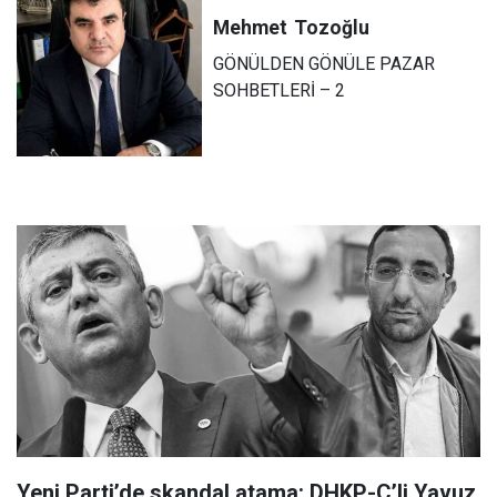
Mehmet
Tozoğlu
GÖNÜLDEN GÖNÜLE PAZAR
SOHBETLERİ – 2
Yeni Parti’de skandal atama: DHKP-C’li Yavuz