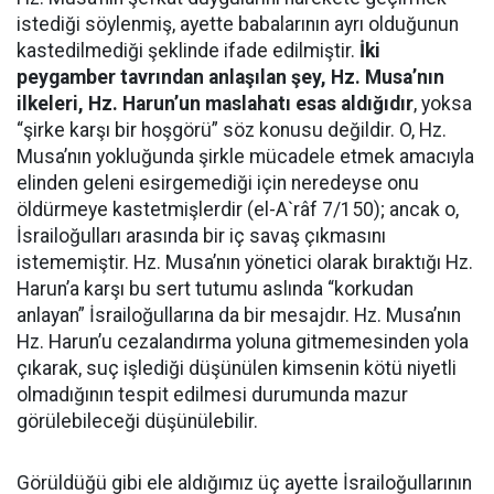
istediği söylenmiş, ayette babalarının ayrı olduğunun
kastedilmediği şeklinde ifade edilmiştir.
İki
peygamber tavrından anlaşılan şey, Hz. Musa’nın
ilkeleri, Hz. Harun’un maslahatı esas aldığıdır
, yoksa
“şirke karşı bir hoşgörü” söz konusu değildir. O, Hz.
Musa’nın yokluğunda şirkle mücadele etmek amacıyla
elinden geleni esirgemediği için neredeyse onu
öldürmeye kastetmişlerdir (el-A`râf 7/150); ancak o,
İsrailoğulları arasında bir iç savaş çıkmasını
istememiştir. Hz. Musa’nın yönetici olarak bıraktığı Hz.
Harun’a karşı bu sert tutumu aslında “korkudan
anlayan” İsrailoğullarına da bir mesajdır. Hz. Musa’nın
Hz. Harun’u cezalandırma yoluna gitmemesinden yola
çıkarak, suç işlediği düşünülen kimsenin kötü niyetli
olmadığının tespit edilmesi durumunda mazur
görülebileceği düşünülebilir.
Görüldüğü gibi ele aldığımız üç ayette İsrailoğullarının