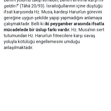
benim yolumu takip etmedin, benim emrime karşı mı
geldin?
” (Tâhâ 20/93). İsrailoğullarının içine düştüğü
ifsat karşısında Hz. Musa, kardeşi Harun’un görevini
gereğine uygun şekilde yapıp yapmadığını anlamaya
çalışmaktadır. Belli ki
iki peygamber arasında ifsatla
mücadelede bir üslup farkı vardır.
Hz. Musa’nın sert
tutumundan Hz. Harun’un fitnecilere karşı savaş
yoluyla kötülüğü engellemesini umduğu
anlaşılmaktadır.