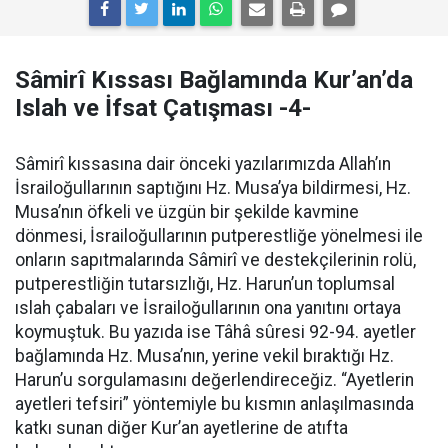
Sâmirî Kıssası Bağlamında Kur’an’da
Islah ve İfsat Çatışması -4-
Sâmirî kıssasına dair önceki yazılarımızda Allah’ın
İsrailoğullarının saptığını Hz. Musa’ya bildirmesi, Hz.
Musa’nın öfkeli ve üzgün bir şekilde kavmine
dönmesi, İsrailoğullarının putperestliğe yönelmesi ile
onların sapıtmalarında Sâmirî ve destekçilerinin rolü,
putperestliğin tutarsızlığı, Hz. Harun’un toplumsal
ıslah çabaları ve İsrailoğullarının ona yanıtını ortaya
koymuştuk. Bu yazıda ise Tâhâ sûresi 92-94. ayetler
bağlamında Hz. Musa’nın, yerine vekil bıraktığı Hz.
Harun’u sorgulamasını değerlendireceğiz. “Ayetlerin
ayetleri tefsiri” yöntemiyle bu kısmın anlaşılmasında
katkı sunan diğer Kur’an ayetlerine de atıfta