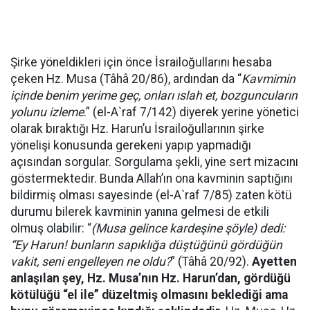
Şirke yöneldikleri için önce İsrailoğullarını hesaba
çeken Hz. Musa (Tâhâ 20/86), ardından da “
Kavmimin
içinde benim yerime geç, onları ıslah et, bozguncuların
yolunu izleme
.” (el-A`raf 7/142) diyerek yerine yönetici
olarak bıraktığı Hz. Harun’u İsrailoğullarının şirke
yönelişi konusunda gerekeni yapıp yapmadığı
açısından sorgular. Sorgulama şekli, yine sert mizacını
göstermektedir. Bunda Allah’ın ona kavminin saptığını
bildirmiş olması sayesinde (el-A`raf 7/85) zaten kötü
durumu bilerek kavminin yanına gelmesi de etkili
olmuş olabilir: “
(Musa gelince kardeşine şöyle) dedi:
“Ey Harun! bunların sapıklığa düştüğünü gördüğün
vakit, seni engelleyen ne oldu?
” (Tâhâ 20/92).
Ayetten
anlaşılan şey, Hz. Musa’nın Hz. Harun’dan, gördüğü
kötülüğü “el ile” düzeltmiş olmasını beklediği ama