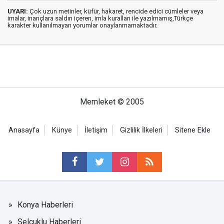
UYARI:
Çok uzun metinler, küfür, hakaret, rencide edici cümleler veya
imalar, inançlara saldırı içeren, imla kuralları ile yazılmamış,Türkçe
karakter kullanılmayan yorumlar onaylanmamaktadır.
Memleket © 2005
Anasayfa
Künye
İletişim
Gizlilik İlkeleri
Sitene Ekle
Konya Haberleri
Selçuklu Haberleri