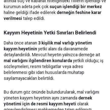
altında suç ve kabahat niteliğindeki fiillerin işlendiği ve
kurumun adeta pek çok
suçun işlendiği bir merkez
haline geldiği ifade edilerek
derneğin feshine karar
verilmesi
talep edildi.
Kayyım Heyetinin Yetki Sınırları Belirlendi
Daha önce atanan
3 kişilik mal varlığı yönetim
kayyım heyetinin
yetki alanı da davanamede
detaylandırıldı. Mevcut heyetin yalnızca derneğe ait
mal varlığını ilgilendiren konularda
yetkili olduğu; iş
sözleşmeleri, resmi tebligatlar veya adres
belirlenmesi gibi idari hususlarda muhatap
sayılamayacakları belirtildi.
Bu durum göz önünde bulundurularak, mal varlığını
yöneten kayyım heyetinin aynı zamanda
dernek
yönetimi için de resmi kayyım heyeti
olarak
görevlendirilmesi mahkemeden talep edilmişti.