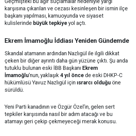
Geçmişteki bu ağır suçlamalar nedeniyle yargı
karşısına çıkarılan ve cezası kesinleşen bir ismin ilçe
başkanı yapılması, kamuoyunda ve siyaset
kulislerinde
büyük tepkiye
yol açtı.
Ekrem İmamoğlu İddiası Yeniden Gündemde
Skandal atamanın ardından Nazlıgül ile ilgili dikkat
çeken bir diğer ayrıntı daha gün yüzüne çıktı. Şu anda
tutuklu bulunan eski İBB Başkanı
Ekrem
İmamoğlu
’nun, yaklaşık
4 yıl önce
de eski DHKP-C
hükümlüsü Yavuz Nazlıgül için
ısrarcı olduğu
öne
sürüldü.
Yeni Parti kanadının ve Özgür Özel’in, gelen sert
tepkiler karşısında nasıl bir adım atacağı ve bu
atamayı geri çekip çekmeyeceği merak konusu.